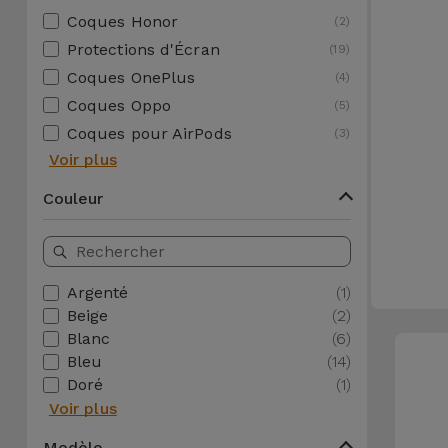
Watch
Apple Watch
Coques Honor
(2)
Adaptateurs
Reconditionnés
Protections d'Écran
(19)
Samsung
Coques OnePlus
(4)
Coques et
Samsungs
Coques Oppo
Protections
(5)
Xiaomi
Reconditionnés
d'Écran
Coques pour AirPods
(3)
Voir plus
Huawei
iMacs
Batteries
Reconditionnés
Couleur
Externes
Oppo
Consoles de
Chargeurs
Jeux
OnePlus
Argenté
(1)
Reconditionnées
Beige
(2)
Ecouteurs
Google
Blanc
(6)
et
Voir
Bleu
(14)
Enceintes
tout
Doré
(1)
Dyson
Voir plus
Montres
TCL
Connectées
Modèle