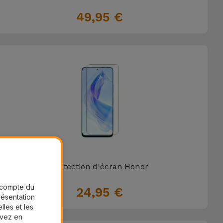
49,95 €
Protection d'écran Honor
r compte du
24,95 €
présentation
lles et les
uvez en