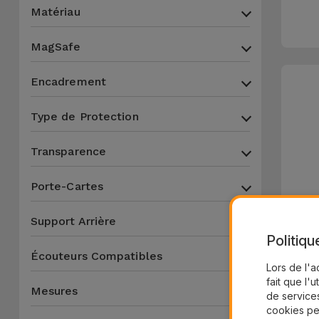
Matériau
MagSafe
Encadrement
Type de Protection
Transparence
Porte-Cartes
Support Arrière
Politiqu
Écouteurs Compatibles
Lors de l'a
fait que l'u
Mesures
de services
cookies pe