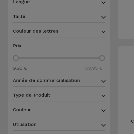
Langue
Accessoires
Taille
Mobilité,
Auto et
Couleur des lettres
Vélo
Prix
Accessoires
d'ordinateur
9.95 €
109.95 €
Accessoires
Année de commercialisation
iPad et
Tablette
Type de Produit
Kids
Couleur
C
Voir
Utilisation
tout