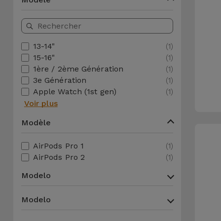
et
Bracelets
Autres
Marques
13-14"
(1)
Chaînes
15-16"
(1)
de
Voir
1ère / 2ème Génération
(1)
Téléphone
tout
3e Génération
(1)
Apple Watch (1st gen)
(1)
Gadgets
Voir plus
Modèle
Hygiène
et
AirPods Pro 1
(1)
Maison
AirPods Pro 2
(1)
Modelo
Portefeuilles,
Étuis et Sacs
Modelo
Traceurs et