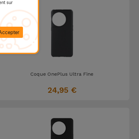
ent sur
Accepter
Coque OnePlus Ultra Fine
24,95 €