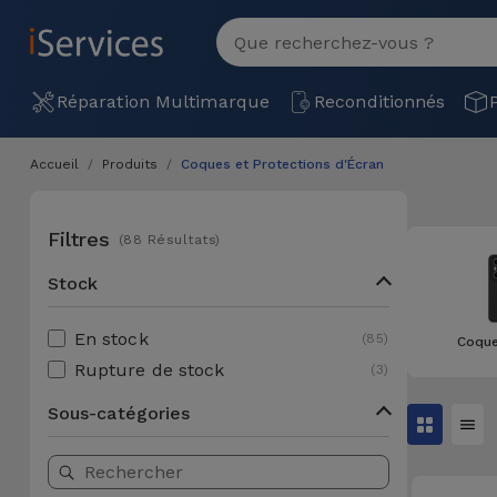
MENU
Voir
tout
Réparation
Réparation Multimarque
Reconditionnés
Multimarque
Accueil
Produits
Coques et Protections d'Écran
Différentes
Reconditionnés
Causes de
Pannes
Filtres
(88 Résultats)
iPhone
Produits
Reconditionnés
Stock
iPhone
DJI
Magasins
MacBooks
En stock
(85)
Drones
Coque
iPad
Reconditionnés
Rupture de stock
(3)
Promotions
Nouveautés
Macbook
Sous-catégories
iPads
/ iMac
Reconditionnés
Reprises
Câbles