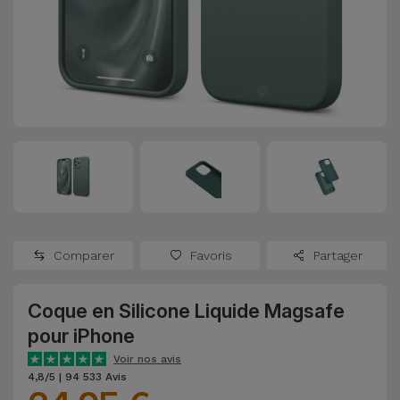
Watch
Apple Watch
Adaptateurs
Reconditionnés
Samsung
Coques et
Samsungs
Protections
Xiaomi
Reconditionnés
d'Écran
Huawei
iMacs
Batteries
Reconditionnés
Externes
Oppo
Consoles de
Chargeurs
Jeux
OnePlus
Comparer
Favoris
Partager
Reconditionnées
Ecouteurs
Google
et
Coque en Silicone Liquide Magsafe
Voir
Enceintes
pour iPhone
tout
Dyson
Voir nos avis
Montres
4,8/5 | 94 533 Avis
TCL
Connectées