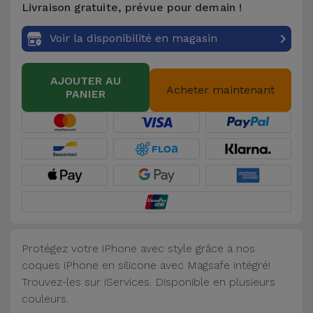
Livraison gratuite, prévue pour demain !
Accessoires
Voir la disponibilité en magasin
Mobilité,
Auto et
AJOUTER AU
Vélo
Acheter maintenant
PANIER
Accessoires
d'ordinateur
Accessoires
iPad et
Tablette
Protégez votre iPhone avec style grâce à nos
Kids
coques iPhone en silicone avec Magsafe intégré!
Trouvez-les sur iServices. Disponible en plusieurs
Voir
couleurs.
tout