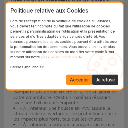
Cette Cover est compatible avec les
iPhone 15
,
14, 13, 12, entre autres, ainsi qu'avec le modèle le
Politique relative aux Cookies
plus populaire d'Apple, l'
iPhone 16
et
iPhone 17
.
Lors de l'acceptation de la politique de cookies d'iServices,
vous devez tenir compte du fait que l'utilisation de cookies
Protection à 3 couches avec coques en
permet la personnalisation de l'utilisation et la présentation de
services et d'offres adaptés à vos centres d'intérêt. Vos
silicone
données personnelles et les cookies peuvent être utilisés pour
la personnalisation des annonces. Vous pouvez en savoir plus
Nos coques en silicone pour iPhone ont une
sur notre utilisation des cookies ou modifier votre choix à tout
moment sur notre
.
politique de confidentialité
construction robuste et de qualité, avec une
construction à trois couches, pour éviter au
Laissez-moi choisir
maximum les accidents et les casses !
Accepter
Je refuse
- Une première couche de silicone liquide
donne de la couleur et une couverture
complète à la coque arrière et au bord latéral de
votre smartphone. C'est un matériau résistant,
avec une finition antidérapante.
- À l'intérieur, une housse en PVC assure la
structure de couverture et de protection contre
les impacts plus forts, tels que les chutes.
- À l'intérieur, à côté de la coque arrière, une