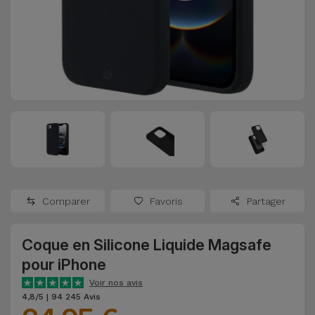
Watch
Apple Watch
Adaptateurs
Reconditionnés
Samsung
Coques et
Samsungs
Protections
Xiaomi
Reconditionnés
d'Écran
Huawei
iMacs
Batteries
Reconditionnés
Externes
Oppo
Consoles de
Chargeurs
Jeux
OnePlus
Comparer
Favoris
Partager
Reconditionnées
Ecouteurs
Google
et
Coque en Silicone Liquide Magsafe
Voir
Enceintes
pour iPhone
tout
Dyson
Voir nos avis
Montres
4,8/5 | 94 245 Avis
TCL
Connectées