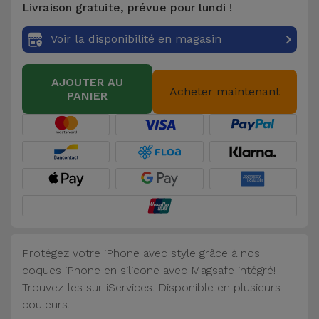
Livraison gratuite, prévue pour lundi !
Accessoires
Voir la disponibilité en magasin
Mobilité,
Auto et
AJOUTER AU
Vélo
Acheter maintenant
PANIER
Accessoires
d'ordinateur
Accessoires
iPad et
Tablette
Protégez votre iPhone avec style grâce à nos
Kids
coques iPhone en silicone avec Magsafe intégré!
Trouvez-les sur iServices. Disponible en plusieurs
Voir
couleurs.
tout