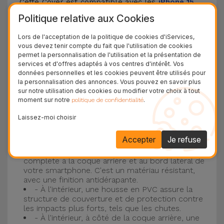
Cette Cover est compatible avec les
iPhone 15
,
14, 13, 12, entre autres, ainsi qu'avec le modèle le
Politique relative aux Cookies
plus populaire d'Apple, l'
iPhone 16
et
iPhone 17
.
Lors de l'acceptation de la politique de cookies d'iServices,
vous devez tenir compte du fait que l'utilisation de cookies
Protection à 3 couches avec coques en
permet la personnalisation de l'utilisation et la présentation de
services et d'offres adaptés à vos centres d'intérêt. Vos
silicone
données personnelles et les cookies peuvent être utilisés pour
la personnalisation des annonces. Vous pouvez en savoir plus
Nos coques en silicone pour iPhone ont une
sur notre utilisation des cookies ou modifier votre choix à tout
moment sur notre
.
politique de confidentialité
construction robuste et de qualité, avec une
construction à trois couches, pour éviter au
Laissez-moi choisir
maximum les accidents et les casses !
Accepter
Je refuse
- Une première couche de silicone liquide
donne de la couleur et une couverture
complète à la coque arrière et au bord latéral de
votre smartphone. C'est un matériau résistant,
avec une finition antidérapante.
- À l'intérieur, une housse en PVC assure la
structure de couverture et de protection contre
les impacts plus forts, tels que les chutes.
- À l'intérieur, à côté de la coque arrière, une