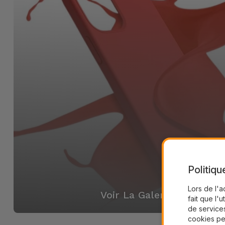
Politiqu
Lors de l'a
Voir La Galerie
fait que l'u
de services
cookies pe