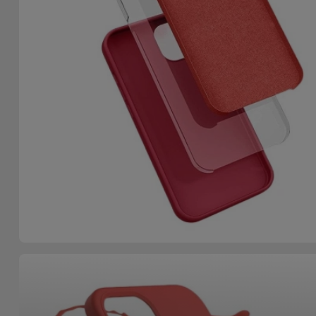
Accessoires
Mobilité,
Auto et
Vélo
Accessoires
d'ordinateur
Accessoires
iPad et
Tablette
Kids
Voir
tout