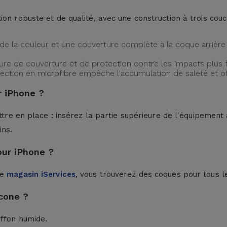
ion robuste et de qualité, avec une construction à trois cou
de la couleur et une couverture complète à la coque arrière 
ture de couverture et de protection contre les impacts plus f
protection en microfibre empêche l'accumulation de saleté et 
 iPhone ?
ttre en place : insérez la partie supérieure de l'équipement à
ins.
our iPhone ?
le
magasin iServices
, vous trouverez des coques pour tous l
cone ?
iffon humide.