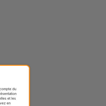
r compte du
présentation
lles et les
uvez en