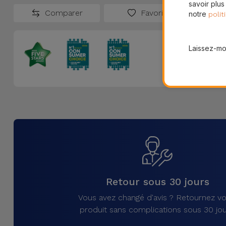
savoir plus
Comparer
Favoris
notre
polit
Laissez-moi
Retour sous 30 jours
Vous avez changé d'avis ? Retournez vo
produit sans complications sous 30 jou