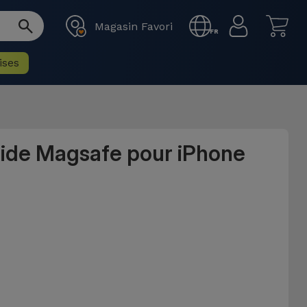
Magasin Favori
FR
ises
uide Magsafe pour iPhone