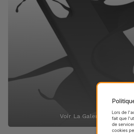
Politiqu
Lors de l'a
Voir La Galerie
fait que l'u
de services
cookies pe