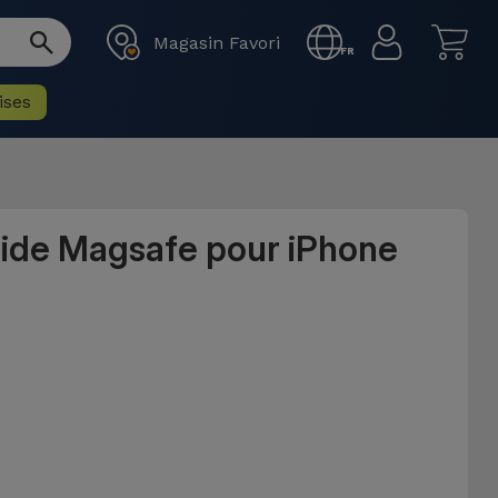
Magasin Favori
FR
ises
uide Magsafe pour iPhone