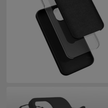
Accessoires
Mobilité,
Auto et
Vélo
Accessoires
d'ordinateur
Accessoires
iPad et
Tablette
Kids
Voir
tout