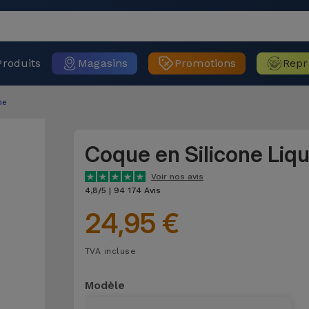
Produits
Magasins
Promotions
Repr
ne
Coque en Silicone Liq
Voir nos avis
4,8/5 | 94 174 Avis
24,95 €
TVA incluse
Modèle