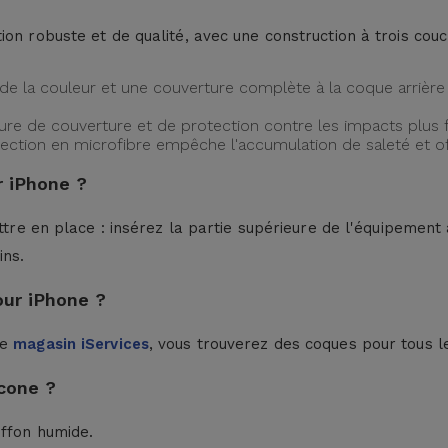
ion robuste et de qualité, avec une construction à trois cou
de la couleur et une couverture complète à la coque arrière 
ture de couverture et de protection contre les impacts plus f
protection en microfibre empêche l'accumulation de saleté et 
 iPhone ?
ttre en place : insérez la partie supérieure de l'équipement à
ins.
our iPhone ?
le
magasin iServices
, vous trouverez des coques pour tous l
cone ?
iffon humide.