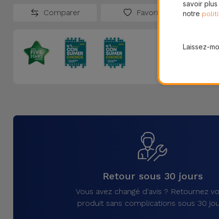
savoir plus
Comparer
Favoris
notre
polit
Laissez-moi
Retour sous 30 jours
Vous avez changé d'avis ? Retournez vo
produit sans complications sous 30 jou