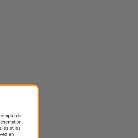
r compte du
présentation
lles et les
uvez en