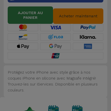
Accessoires
AJOUTER AU
Acheter maintenant
PANIER
Mobilité,
Auto et
Vélo
Accessoires
d'ordinateur
Accessoires
iPad et
Protégez votre iPhone avec style grâce à nos
Tablette
coques iPhone en silicone avec Magsafe intégré!
Trouvez-les sur iServices. Disponible en plusieurs
Kids
couleurs.
Voir
tout