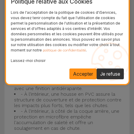
Politique relative aux Cookies
Protection à 3 couches avec coques en
Lors de l'acceptation de la politique de cookies d'iServices,
vous devez tenir compte du fait que l'utilisation de cookies
silicone
permet la personnalisation de l'utilisation et la présentation de
services et d'offres adaptés à vos centres d'intérêt. Vos
Nos coques en silicone pour iPhone ont une
données personnelles et les cookies peuvent être utilisés pour
la personnalisation des annonces. Vous pouvez en savoir plus
construction robuste et de qualité, avec une
sur notre utilisation des cookies ou modifier votre choix à tout
construction à trois couches, pour éviter au
moment sur notre
.
politique de confidentialité
maximum les accidents et les casses !
Laissez-moi choisir
- Une première couche de silicone liquide
donne de la couleur et une couverture
Accepter
Je refuse
complète à la coque arrière et au bord latéral de
votre smartphone. C'est un matériau résistant,
avec une finition antidérapante.
- À l'intérieur, une housse en PVC assure la
structure de couverture et de protection contre
les impacts plus forts, tels que les chutes.
- À l'intérieur, à côté de la coque arrière, une
protection en microfibre empêche
l'accumulation de saleté et offre un
soulagement en cas de chute.