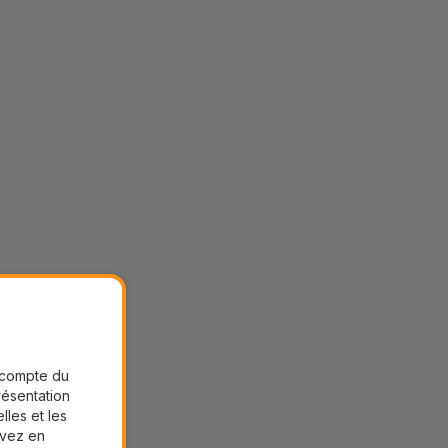
r compte du
présentation
lles et les
uvez en