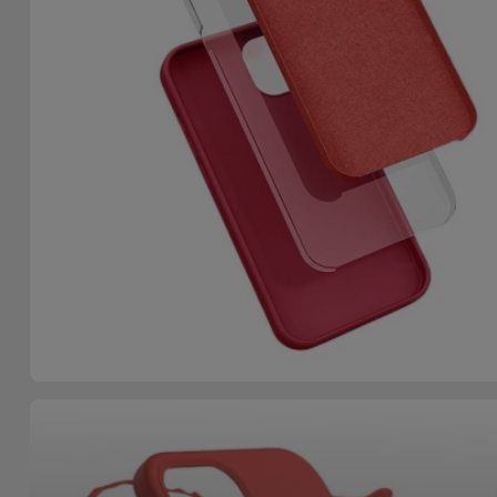
Accessoires
Mobilité,
Auto et
Vélo
Accessoires
d'ordinateur
Accessoires
iPad et
Tablette
Kids
Voir
tout