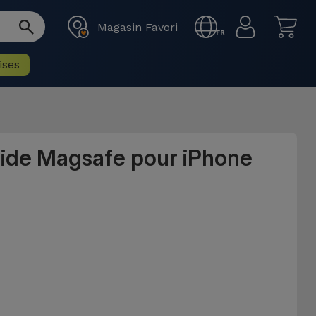
Magasin Favori
FR
ises
uide Magsafe pour iPhone