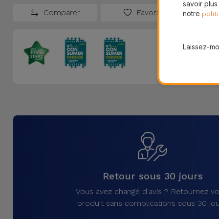
savoir plus
Comparer
Favoris
notre
polit
Laissez-moi
Retour sous 30 jours
Vous avez changé d'avis ? Retournez vo
produit sans complications sous 30 jou