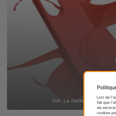
Politiqu
Lors de l'a
Voir La Galerie
fait que l'u
de services
cookies pe