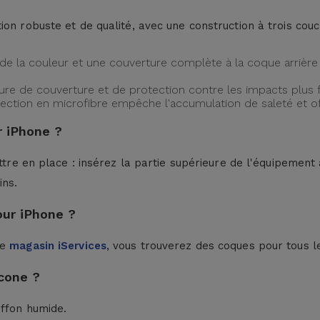
ion robuste et de qualité, avec une construction à trois cou
de la couleur et une couverture complète à la coque arrière 
ture de couverture et de protection contre les impacts plus f
protection en microfibre empêche l'accumulation de saleté et 
 iPhone ?
ttre en place : insérez la partie supérieure de l'équipement à
ins.
our iPhone ?
le
magasin iServices
, vous trouverez des coques pour tous l
cone ?
iffon humide.