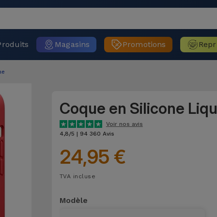
Produits
Magasins
Promotions
Repr
ne
Coque en Silicone Liq
Voir nos avis
4,8/5 | 94 360 Avis
24,95 €
TVA incluse
Modèle