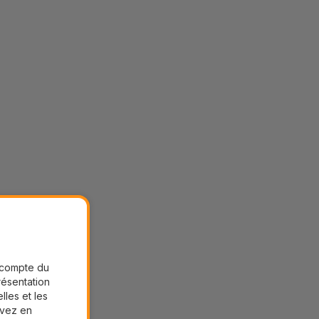
r compte du
présentation
lles et les
uvez en