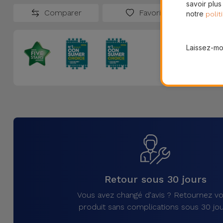
savoir plus
Comparer
Favoris
notre
polit
Laissez-moi
Retour sous 30 jours
Vous avez changé d'avis ? Retournez vo
produit sans complications sous 30 jou