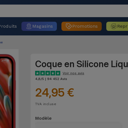
Produits
Magasins
Promotions
Repr
ne
Coque en Silicone Liq
Voir nos avis
4,8/5 | 94 452 Avis
24,95 €
TVA incluse
Modèle