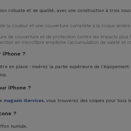
ion robuste et de qualité, avec une construction à trois cou
de la couleur et une couverture complète à la coque arrière 
ture de couverture et de protection contre les impacts plus f
protection en microfibre empêche l'accumulation de saleté et 
 iPhone ?
ttre en place : insérez la partie supérieure de l'équipement à
ins.
our iPhone ?
le
magasin iServices
, vous trouverez des coques pour tous l
cone ?
iffon humide.