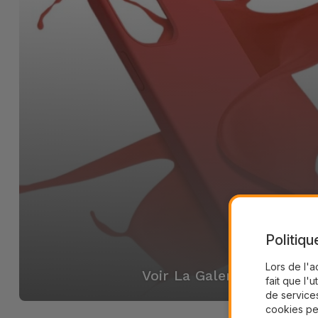
Politiqu
Lors de l'a
Voir La Galerie
fait que l'u
de services
cookies pe