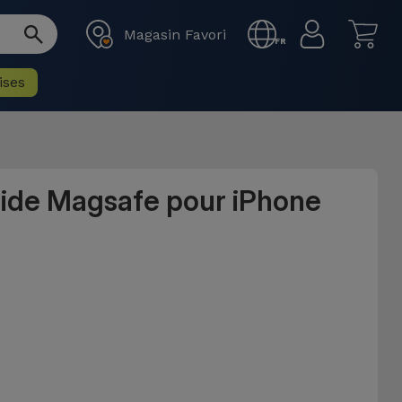
Magasin Favori
FR
ises
uide Magsafe pour iPhone