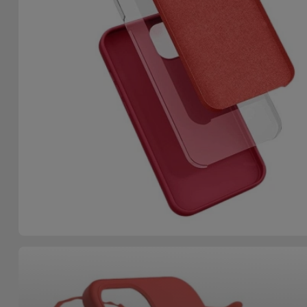
Accessoires
Mobilité,
Auto et
Vélo
Accessoires
d'ordinateur
Accessoires
iPad et
Tablette
Kids
Voir
tout