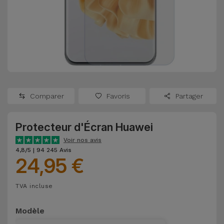
Watch
Apple Watch
Adaptateurs
Reconditionnés
Samsung
Coques et
Samsungs
Protections
Xiaomi
Reconditionnés
d'Écran
Huawei
iMacs
Batteries
Reconditionnés
Comparer
Favoris
Partager
Externes
Oppo
Consoles de
Protecteur d'Écran Huawei
Chargeurs
Jeux
OnePlus
Voir nos avis
Reconditionnées
4,8/5 | 94 245 Avis
24,95 €
Ecouteurs
Google
et
Voir
Enceintes
TVA incluse
tout
Dyson
Modèle
Montres
TCL
Connectées