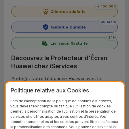
+ 100.000
Clients satisfaits
36 Mois
Garantie Durable
24H
Livraison Gratuite
Découvrez le Protecteur d'Écran
Huawei chez iServices
Protégez votre téléphone Huawei avec la
sélection de Verres Trempés Huawei d'iServices.
Politique relative aux Cookies
Conçus en verre trempé, ils offrent une
Lors de l'acceptation de la politique de cookies d'iServices,
protection contre les rayures, les chocs, les
vous devez tenir compte du fait que l'utilisation de cookies
impacts et autres accidents du quotidien pouvant
permet la personnalisation de l'utilisation et la présentation de
services et d'offres adaptés à vos centres d'intérêt. Vos
endommager l'écran de votre appareil.
données personnelles et les cookies peuvent être utilisés pour
Les protections pour smartphones Huawei sont
la personnalisation des annonces. Vous pouvez en savoir plus