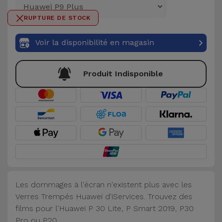
et
RUPTURE DE STOCK
Bracelets
Autres
Marques
Voir la disponibilité en magasin
Chaînes
de
Voir
Produit Indisponible
Téléphone
tout
Gadgets
Hygiène
et
Maison
Portefeuilles,
Les dommages à l'écran n'existent plus avec les
Étuis et Sacs
Verres Trempés Huawei d'iServices. Trouvez des
films pour l'Huawei P 30 Lite, P Smart 2019, P30
Traceurs et
Pro ou P20.