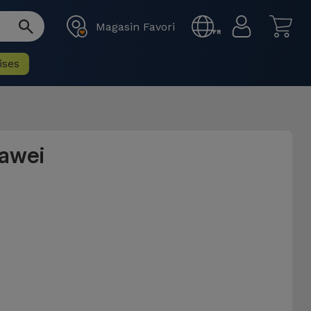
Magasin Favori
FR
ises
uawei