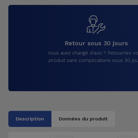
et
Bracelets
Autres
Marques
Chaînes
de
Voir
Retour sous 30 jours
Téléphone
tout
Vous avez changé d'avis ? Retournez vo
produit sans complications sous 30 jou
Gadgets
Hygiène
et
Maison
Portefeuilles,
Description
Données du produit
Étuis et Sacs
Traceurs et