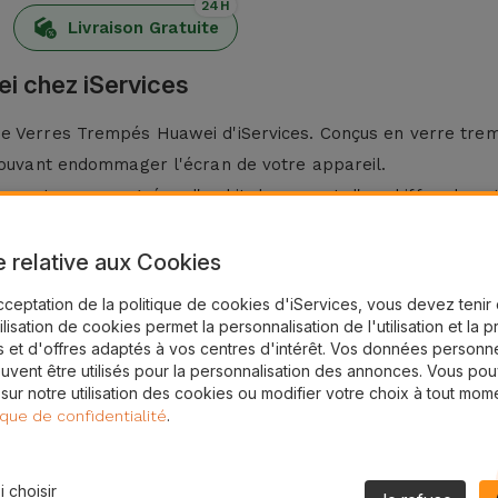
24H
Livraison Gratuite
i chez iServices
e Verres Trempés Huawei d'iServices. Conçus en verre trempé
 pouvant endommager l'écran de votre appareil.
ment accompagnées d'un kit de pose et d'un chiffon de net
wei
e relative aux Cookies
iennement aux chutes, à la poussière et aux chocs, ce film
cceptation de la politique de cookies d'iServices, vous devez teni
ommages permanents.
tilisation de cookies permet la personnalisation de l'utilisation et la 
 et d'offres adaptés à vos centres d'intérêt. Vos données personne
outant une épaisseur minimale. Sa haute transparence préser
uvent être utilisés pour la personnalisation des annonces. Vous po
e avec cet accessoire de sécurité.
 sur notre utilisation des cookies ou modifier votre choix à tout mom
.
ique de confidentialité
rs verres trempés pour de nombreux modèles Huawei tels qu
dèle ? Contactez-nous !
ditionné correspondant, iServices l'installe gratuitement sur
 choisir