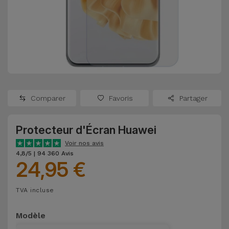
Watch
Apple Watch
Adaptateurs
Reconditionnés
Samsung
Coques et
Samsungs
Protections
Xiaomi
Reconditionnés
d'Écran
Huawei
iMacs
Batteries
Reconditionnés
Comparer
Favoris
Partager
Externes
Oppo
Consoles de
Protecteur d'Écran Huawei
Chargeurs
Jeux
OnePlus
Voir nos avis
Reconditionnées
4,8/5 | 94 360 Avis
24,95 €
Ecouteurs
Google
et
Voir
Enceintes
TVA incluse
tout
Dyson
Modèle
Montres
TCL
Connectées