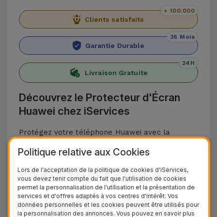
+ 100.000
Clients satisfaits
36 Mois
Garantie Durable
24H
Livraison Gratuite
Découvrez le Protecteur d'Écran
Huawei chez iServices
Protégez votre téléphone Huawei avec la
sélection de Verres Trempés Huawei d'iServices.
Politique relative aux Cookies
Conçus en verre trempé, ils offrent une
Lors de l'acceptation de la politique de cookies d'iServices,
protection contre les rayures, les chocs, les
vous devez tenir compte du fait que l'utilisation de cookies
impacts et autres accidents du quotidien pouvant
permet la personnalisation de l'utilisation et la présentation de
services et d'offres adaptés à vos centres d'intérêt. Vos
endommager l'écran de votre appareil.
données personnelles et les cookies peuvent être utilisés pour
Les protections pour smartphones Huawei sont
la personnalisation des annonces. Vous pouvez en savoir plus