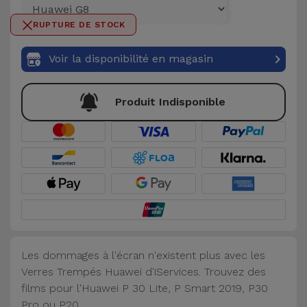
et
RUPTURE DE STOCK
Bracelets
Autres
Marques
Voir la disponibilité en magasin
Chaînes
de
Voir
Produit Indisponible
Téléphone
tout
Gadgets
Hygiène
et
Maison
Portefeuilles,
Les dommages à l'écran n'existent plus avec les
Étuis et Sacs
Verres Trempés Huawei d'iServices. Trouvez des
films pour l'Huawei P 30 Lite, P Smart 2019, P30
Traceurs et
Pro ou P20.