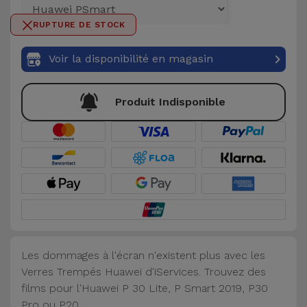
et
RUPTURE DE STOCK
Bracelets
Autres
Marques
Voir la disponibilité en magasin
Chaînes
de
Voir
Produit Indisponible
Téléphone
tout
Gadgets
Hygiène
et
Maison
Portefeuilles,
Les dommages à l'écran n'existent plus avec les
Étuis et Sacs
Verres Trempés Huawei d'iServices. Trouvez des
films pour l'Huawei P 30 Lite, P Smart 2019, P30
Traceurs et
Pro ou P20.