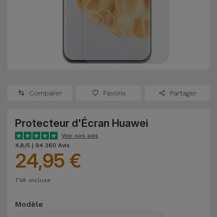
Watch
Apple Watch
Adaptateurs
Reconditionnés
Samsung
Coques et
Samsungs
Protections
Xiaomi
Reconditionnés
d'Écran
Huawei
iMacs
Batteries
Reconditionnés
Comparer
Favoris
Partager
Externes
Oppo
Consoles de
Protecteur d'Écran Huawei
Chargeurs
Jeux
OnePlus
Voir nos avis
Reconditionnées
4,8/5 | 94 360 Avis
24,95 €
Ecouteurs
Google
et
Voir
Enceintes
TVA incluse
tout
Dyson
Modèle
Montres
TCL
Connectées