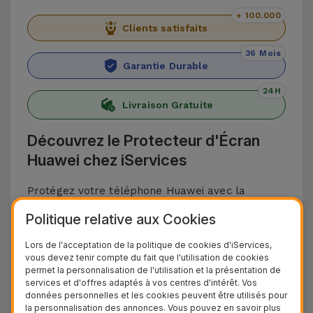
+ 100.000
Clients satisfaits
36 Mois
Garantie Durable
24H
Livraison Gratuite
Découvrez le Protecteur d'Écran
Huawei chez iServices
Protégez votre téléphone Huawei avec la
sélection de Verres Trempés Huawei d'iServices.
Politique relative aux Cookies
Conçus en verre trempé, ils offrent une
Lors de l'acceptation de la politique de cookies d'iServices,
protection contre les rayures, les chocs, les
vous devez tenir compte du fait que l'utilisation de cookies
impacts et autres accidents du quotidien pouvant
permet la personnalisation de l'utilisation et la présentation de
services et d'offres adaptés à vos centres d'intérêt. Vos
endommager l'écran de votre appareil.
données personnelles et les cookies peuvent être utilisés pour
Les protections pour smartphones Huawei sont
la personnalisation des annonces. Vous pouvez en savoir plus