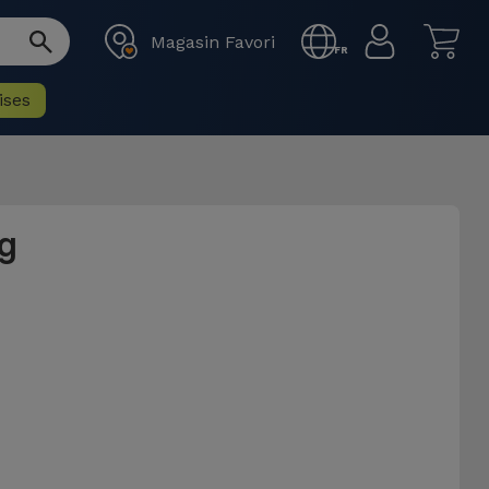
Magasin Favori
FR
ises
g