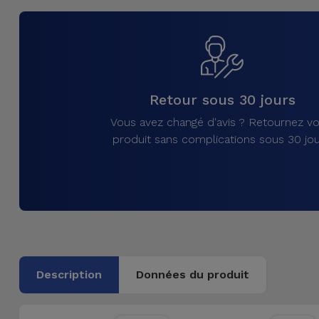
et
Bracelets
Autres
Marques
Chaînes
de
Voir
Retour sous 30 jours
Téléphone
tout
Vous avez changé d'avis ? Retournez vo
produit sans complications sous 30 jou
Gadgets
Hygiène
et
Maison
Portefeuilles,
Description
Données du produit
Étuis et Sacs
Traceurs et