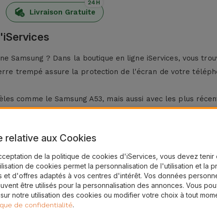
24H
Livraison Gratuite
'iServices
ne Samsung ? Dans la boutique en ligne iServices, vous tro
verre trempé assure la protection de l'écran de votre télép
èles comme le Samsung A53, mais aussi avec les plus réc
g ?
e relative aux Cookies
es, les verre trempé en verre pour Samsung disposent d'un 
cceptation de la politique de cookies d'iServices, vous devez teni
tilisation de cookies permet la personnalisation de l'utilisation et la 
 et d'offres adaptés à vos centres d'intérêt. Vos données personne
. Pour ce faire, utilisez un chiffon sec.
uvent être utilisés pour la personnalisation des annonces. Vous po
g en appliquant une pression du centre vers les côtés, en él
 sur notre utilisation des cookies ou modifier votre choix à tout mom
.
ique de confidentialité
é Samsung chez iServices ?