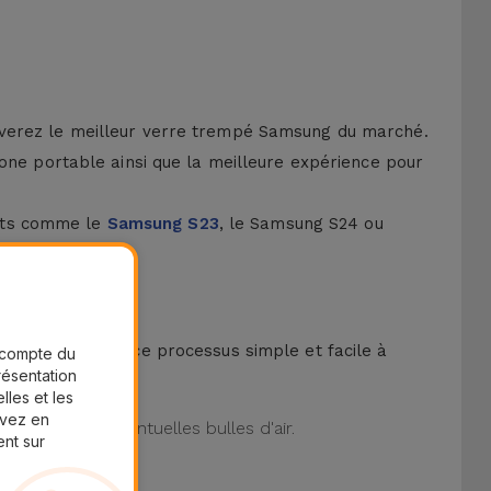
uverez le meilleur verre trempé Samsung du marché.
hone portable ainsi que la meilleure expérience pour
ents comme le
Samsung S23
, le Samsung S24 ou
kit pour rendre ce processus simple et facile à
r compte du
présentation
lles et les
uvez en
iminant les éventuelles bulles d'air.
ent sur