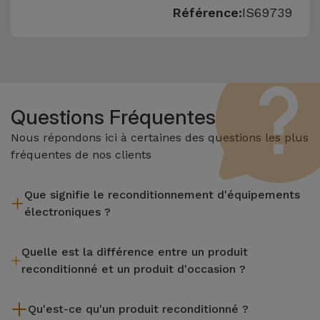
Référence:
IS69739
Questions Fréquentes
Nous répondons ici à certaines des questions les plus
fréquentes de nos clients
Que signifie le reconditionnement d'équipements
électroniques ?
Le reconditionnement implique plusieurs étapes telles que
Quelle est la différence entre un produit
l'inspection, le nettoyage, sans oublier la réparation de tout
reconditionné et un produit d'occasion ?
composant défectueux. Il convient de rappeler que tous les
équipements reconditionnés par Services passent par
Les produits reconditionnés iServices sont soigneusement
plusieurs tests rigoureux de qualité et de performance avant
Qu'est-ce qu'un produit reconditionné ?
testés et préparés par des techniciens spécialisés pour