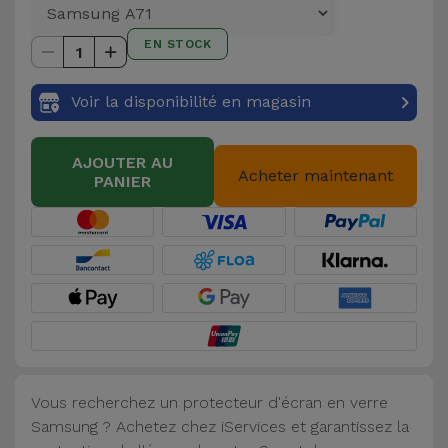
et
Bracelets
EN STOCK
Autres
1
Marques
Chaînes
Voir la disponibilité en magasin
de
Voir
Téléphone
tout
AJOUTER AU
Acheter maintenant
PANIER
Gadgets
Hygiène
et
Maison
Portefeuilles,
Étuis et Sacs
Vous recherchez un protecteur d'écran en verre
Samsung ? Achetez chez iServices et garantissez la
Traceurs et