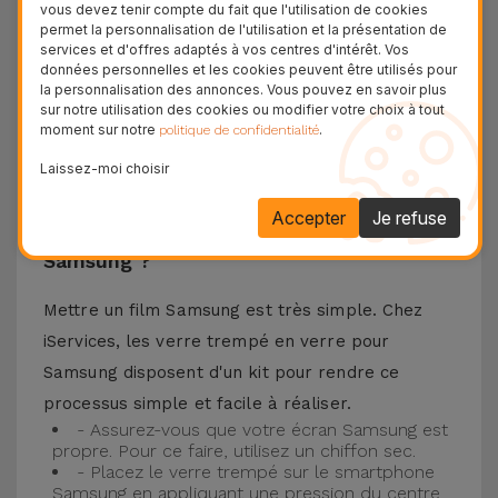
vous devez tenir compte du fait que l'utilisation de cookies
téléphone portable ainsi que la meilleure
permet la personnalisation de l'utilisation et la présentation de
services et d'offres adaptés à vos centres d'intérêt. Vos
expérience pour regarder votre contenu préféré.
données personnelles et les cookies peuvent être utilisés pour
Ce Verre Trempé est compatible avec plusieurs
la personnalisation des annonces. Vous pouvez en savoir plus
sur notre utilisation des cookies ou modifier votre choix à tout
modèles comme le Samsung A53, mais aussi
moment sur notre
.
politique de confidentialité
avec les plus récents comme le
Samsung S23
, le
Laissez-moi choisir
Samsung S24 ou encore le Samsung S25.
Accepter
Je refuse
Comment installer un Verre Trempé
Samsung ?
Mettre un film Samsung est très simple. Chez
iServices, les verre trempé en verre pour
Samsung disposent d'un kit pour rendre ce
processus simple et facile à réaliser.
- Assurez-vous que votre écran Samsung est
propre. Pour ce faire, utilisez un chiffon sec.
- Placez le verre trempé sur le smartphone
Samsung en appliquant une pression du centre