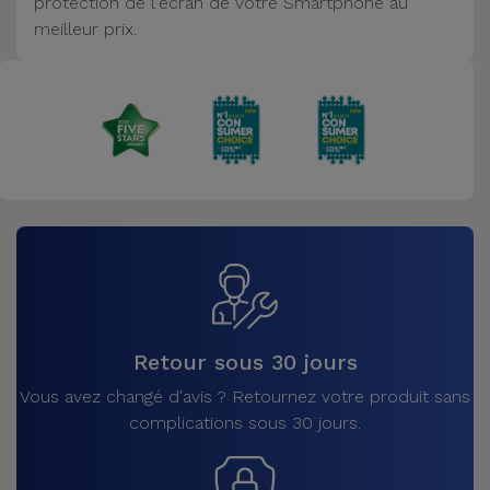
protection de l'écran de votre Smartphone au
Accessoires
meilleur prix.
Mobilité,
Auto et
Vélo
Accessoires
d'ordinateur
Accessoires
iPad et
Tablette
Retour sous 30 jours
Kids
Vous avez changé d'avis ? Retournez votre produit sans
complications sous 30 jours.
Voir
tout