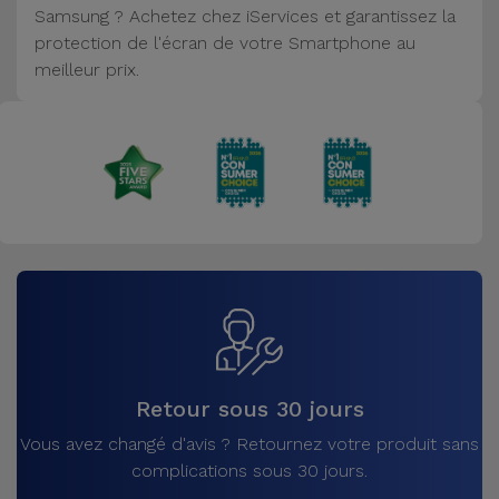
Samsung ? Achetez chez iServices et garantissez la
Accessoires
protection de l'écran de votre Smartphone au
meilleur prix.
Mobilité,
Auto et
Vélo
Accessoires
d'ordinateur
Accessoires
iPad et
Tablette
Kids
Retour sous 30 jours
Vous avez changé d'avis ? Retournez votre produit sans
Voir
complications sous 30 jours.
tout