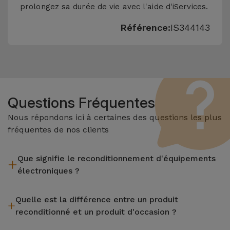
prolongez sa durée de vie avec l'aide d'iServices.
Référence:
IS344143
Questions Fréquentes
Nous répondons ici à certaines des questions les plus
fréquentes de nos clients
Que signifie le reconditionnement d'équipements
électroniques ?
Le reconditionnement implique plusieurs étapes telles que
Quelle est la différence entre un produit
l'inspection, le nettoyage, sans oublier la réparation de tout
reconditionné et un produit d'occasion ?
composant défectueux. Il convient de rappeler que tous les
équipements reconditionnés par Services passent par
Les produits reconditionnés iServices sont soigneusement