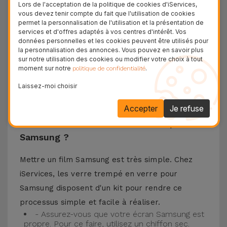
matériaux de haute qualité, ce verre trempé
Lors de l'acceptation de la politique de cookies d'iServices,
vous devez tenir compte du fait que l'utilisation de cookies
assure la protection de l'écran de votre
permet la personnalisation de l'utilisation et la présentation de
téléphone portable ainsi que la meilleure
services et d'offres adaptés à vos centres d'intérêt. Vos
données personnelles et les cookies peuvent être utilisés pour
expérience pour regarder votre contenu préféré.
la personnalisation des annonces. Vous pouvez en savoir plus
Ce Verre Trempé est compatible avec plusieurs
sur notre utilisation des cookies ou modifier votre choix à tout
moment sur notre
.
politique de confidentialité
modèles comme le Samsung A53, mais aussi
Laissez-moi choisir
avec les plus récents comme le
Samsung S23
, le
Samsung S24 ou encore le Samsung S25.
Accepter
Je refuse
Comment installer un Verre Trempé
Samsung ?
Mettre un film Samsung est très simple. Chez
iServices, les verre trempé en verre pour
Samsung disposent d'un kit pour rendre ce
processus simple et facile à réaliser.
- Assurez-vous que votre écran Samsung est
propre. Pour ce faire, utilisez un chiffon sec.