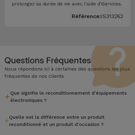
prolongez sa durée de vie avec l'aide d'iServices.
Référence:
IS313262
Questions Fréquentes
Nous répondons ici à certaines des questions les plus
fréquentes de nos clients
Que signifie le reconditionnement d'équipements
électroniques ?
Le reconditionnement implique plusieurs étapes telles que
Quelle est la différence entre un produit
l'inspection, le nettoyage, sans oublier la réparation de tout
reconditionné et un produit d'occasion ?
composant défectueux. Il convient de rappeler que tous les
équipements reconditionnés par Services passent par
Les produits reconditionnés iServices sont soigneusement