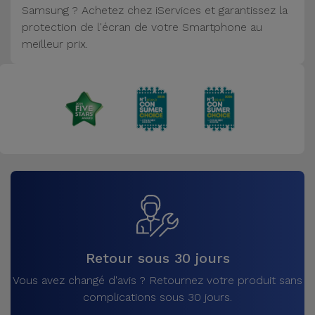
Samsung ? Achetez chez iServices et garantissez la
Accessoires
protection de l'écran de votre Smartphone au
meilleur prix.
Mobilité,
Auto et
Vélo
Accessoires
d'ordinateur
Accessoires
iPad et
Tablette
Kids
Retour sous 30 jours
Vous avez changé d'avis ? Retournez votre produit sans
Voir
complications sous 30 jours.
tout