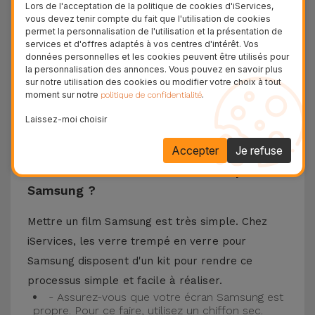
matériaux de haute qualité, ce verre trempé
Lors de l'acceptation de la politique de cookies d'iServices,
vous devez tenir compte du fait que l'utilisation de cookies
assure la protection de l'écran de votre
permet la personnalisation de l'utilisation et la présentation de
téléphone portable ainsi que la meilleure
services et d'offres adaptés à vos centres d'intérêt. Vos
données personnelles et les cookies peuvent être utilisés pour
expérience pour regarder votre contenu préféré.
la personnalisation des annonces. Vous pouvez en savoir plus
Ce Verre Trempé est compatible avec plusieurs
sur notre utilisation des cookies ou modifier votre choix à tout
moment sur notre
.
politique de confidentialité
modèles comme le Samsung A53, mais aussi
Laissez-moi choisir
avec les plus récents comme le
Samsung S23
, le
Samsung S24 ou encore le Samsung S25.
Accepter
Je refuse
Comment installer un Verre Trempé
Samsung ?
Mettre un film Samsung est très simple. Chez
iServices, les verre trempé en verre pour
Samsung disposent d'un kit pour rendre ce
processus simple et facile à réaliser.
- Assurez-vous que votre écran Samsung est
propre. Pour ce faire, utilisez un chiffon sec.