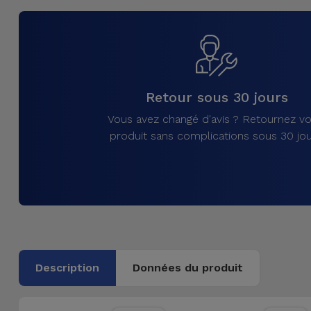
et
Bracelets
Autres
Marques
Chaînes
de
Voir
Retour sous 30 jours
Téléphone
tout
Vous avez changé d'avis ? Retournez vo
produit sans complications sous 30 jou
Gadgets
Hygiène
et
Maison
Portefeuilles,
Description
Données du produit
Étuis et Sacs
Traceurs et