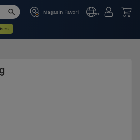
Magasin Favori
FR
ises
g