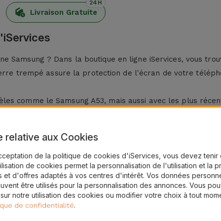
24H
Livraison Gratuite
'iServices
ne Samsung ? Dans la boutique en ligne iServices, vous tro
verre trempé assure la protection de l'écran de votre télép
èles comme le Samsung A53, mais aussi avec les plus réc
g ?
e relative aux Cookies
cceptation de la politique de cookies d'iServices, vous devez teni
es, les verre trempé en verre pour Samsung disposent d'un 
tilisation de cookies permet la personnalisation de l'utilisation et la 
 et d'offres adaptés à vos centres d'intérêt. Vos données personne
. Pour ce faire, utilisez un chiffon sec.
uvent être utilisés pour la personnalisation des annonces. Vous po
g en appliquant une pression du centre vers les côtés, en él
 sur notre utilisation des cookies ou modifier votre choix à tout mom
.
ique de confidentialité
é Samsung chez iServices ?