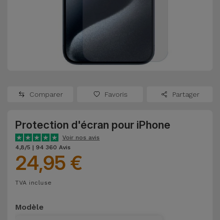
Watch
Apple Watch
Adaptateurs
Reconditionnés
Samsung
Coques et
Samsungs
Protections
Xiaomi
Reconditionnés
d'Écran
Huawei
iMacs
Batteries
Reconditionnés
Comparer
Favoris
Partager
Externes
Oppo
Consoles de
Protection d'écran pour iPhone
Chargeurs
Jeux
OnePlus
Voir nos avis
Reconditionnées
4,8/5 | 94 360 Avis
24,95 €
Ecouteurs
Google
et
Voir
Enceintes
TVA incluse
tout
Dyson
Modèle
Montres
TCL
Connectées