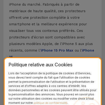
iPhone du marché. Fabriqués à partir de
matériaux de haute qualité, ces protecteurs
offrent une protection complète à votre
smartphone et la meilleure expérience pour
visualiser tous vos contenus préférés. Ces
protecteurs d'écran sont compatibles avec
plusieurs modèles Apple, de l'iPhone 5 aux plus
récents, comme l'
iPhone 15 Pro Max
ou l'
iPhone
16
.
Politique relative aux Cookies
Comment poser un protecteur d'écran
pour iPhone ?
Lors de l'acceptation de la politique de cookies d'iServices,
vous devez tenir compte du fait que l'utilisation de cookies
permet la personnalisation de l'utilisation et la présentation de
Poser un protecteur d'écran pour iPhone est
services et d'offres adaptés à vos centres d'intérêt. Vos
données personnelles et les cookies peuvent être utilisés pour
assez simple. Chez iServices, nos protecteurs en
la personnalisation des annonces. Vous pouvez en savoir plus
verre pour iPhone sont fournis avec un kit qui
sur notre utilisation des cookies ou modifier votre choix à tout
moment sur notre
.
politique de confidentialité
rend ce processus encore plus facile. Assurez-