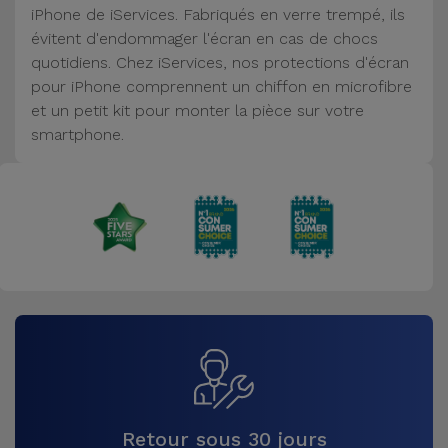
iPhone de iServices. Fabriqués en verre trempé, ils
Accessoires
évitent d'endommager l'écran en cas de chocs
quotidiens. Chez iServices, nos protections d'écran
Mobilité,
pour iPhone comprennent un chiffon en microfibre
Auto et
et un petit kit pour monter la pièce sur votre
Vélo
smartphone.
Accessoires
d'ordinateur
Accessoires
iPad et
Tablette
Kids
Voir
tout
Retour sous 30 jours