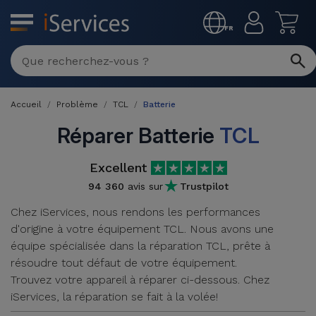
MENU
FR
Réparation
Multimarque
Accueil
Problème
TCL
Batterie
Différentes
Reconditionnés
Causes de
Réparer Batterie
TCL
Pannes
iPhone
Produits
Excellent
Reconditionnés
iPhone
94 360
avis sur
Trustpilot
DJI
Magasins
Chez iServices, nous rendons les performances
MacBooks
Drones
iPad
d'origine à votre équipement TCL. Nous avons une
Reconditionnés
équipe spécialisée dans la réparation TCL, prête à
Promotions
Nouveautés
Macbook
résoudre tout défaut de votre équipement.
iPads
/ iMac
Trouvez votre appareil à réparer ci-dessous. Chez
Reconditionnés
Reprises
iServices, la réparation se fait à la volée!
Câbles