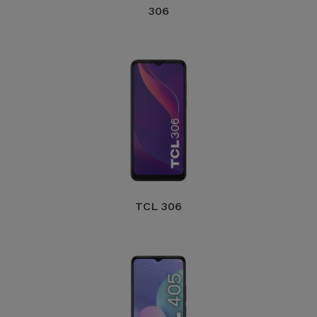
306
Accessoires
Mobilité,
Auto et
Vélo
Accessoires
d'ordinateur
Accessoires
iPad et
TCL 306
Tablette
Kids
Voir
tout