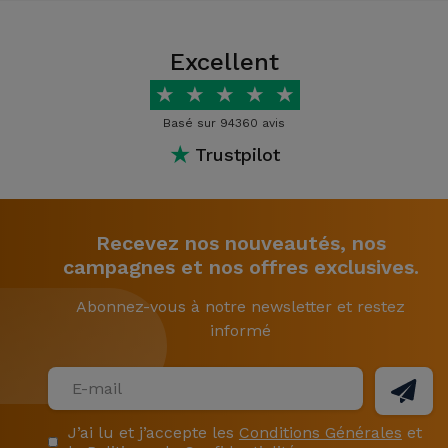
Excellent
★
★
★
★
★
Basé sur 94360 avis
★
Trustpilot
Recevez nos nouveautés, nos
campagnes et nos offres exclusives.
Abonnez-vous à notre newsletter et restez
informé
J’ai lu et j’accepte les
Conditions Générales
et