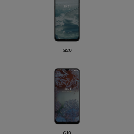
G20
G10