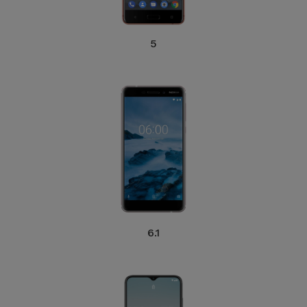
Accessoires
5
Mobilité,
Auto et
Vélo
Accessoires
d'ordinateur
Accessoires
iPad et
Tablette
6.1
Kids
Voir
tout