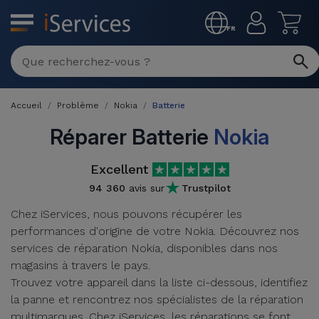
MENU
FR
Réparation
Multimarque
Accueil
Problème
Nokia
Batterie
Différentes
Reconditionnés
Causes de
Réparer Batterie
Nokia
Pannes
iPhone
Produits
Excellent
Reconditionnés
iPhone
94 360
avis sur
Trustpilot
DJI
Magasins
Chez iServices, nous pouvons récupérer les
MacBooks
Drones
iPad
performances d'origine de votre Nokia. Découvrez nos
Reconditionnés
services de réparation Nokia, disponibles dans nos
Promotions
Nouveautés
Macbook
magasins à travers le pays.
iPads
/ iMac
Trouvez votre appareil dans la liste ci-dessous, identifiez
Reconditionnés
Reprises
la panne et rencontrez nos spécialistes de la réparation
Câbles
multimarques. Chez iServices, les réparations se font