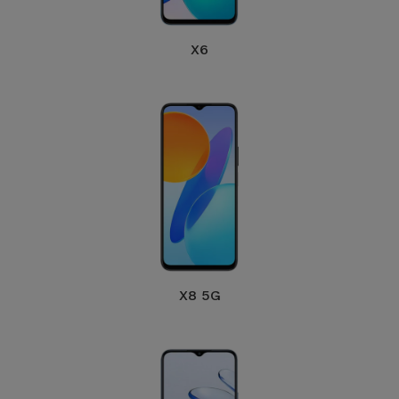
Accessoires
X6
Mobilité,
Auto et
Vélo
Accessoires
d'ordinateur
Accessoires
iPad et
Tablette
X8 5G
Kids
Voir
tout