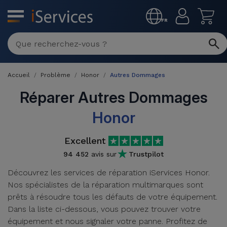
MENU
FR
Réparation
Multimarque
Accueil
Problème
Honor
Autres Dommages
Différentes
Reconditionnés
Causes de
Réparer Autres Dommages
Pannes
iPhone
Honor
Produits
Reconditionnés
iPhone
Excellent
DJI
Magasins
MacBooks
94 452
avis sur
Trustpilot
Drones
iPad
Reconditionnés
Découvrez les services de réparation iServices Honor.
Promotions
Nos spécialistes de la réparation multimarques sont
Nouveautés
Macbook
iPads
prêts à résoudre tous les défauts de votre équipement.
/ iMac
Reconditionnés
Dans la liste ci-dessous, vous pouvez trouver votre
Reprises
Câbles
équipement et nous signaler votre panne. Profitez de