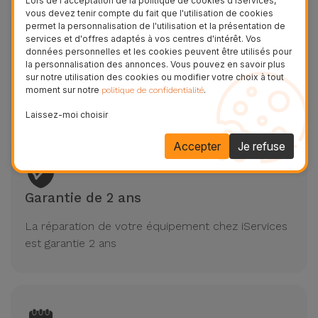
Lors de l'acceptation de la politique de cookies d'iServices,
vous devez tenir compte du fait que l'utilisation de cookies
permet la personnalisation de l'utilisation et la présentation de
services et d'offres adaptés à vos centres d'intérêt. Vos
données personnelles et les cookies peuvent être utilisés pour
Réparations en 20/30 minutes Honor
la personnalisation des annonces. Vous pouvez en savoir plus
sur notre utilisation des cookies ou modifier votre choix à tout
moment sur notre
.
politique de confidentialité
Réparation express
Laissez-moi choisir
Accepter
Je refuse
Garantie de 2 ans
La réparation de votre équipement chez iServices
est garantie 2 ans