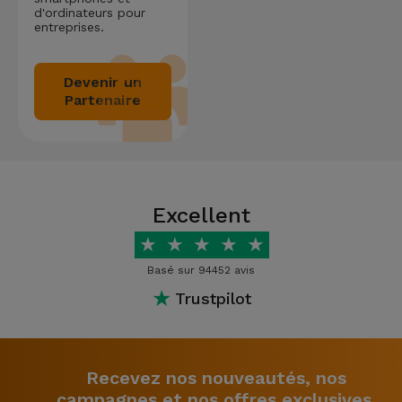
d'ordinateurs pour
entreprises.
Devenir un
Partenaire
Excellent
★
★
★
★
★
Basé sur 94452 avis
★
Trustpilot
Recevez nos nouveautés, nos
campagnes et nos offres exclusives.