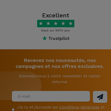
Excellent
★
★
★
★
★
Basé sur 94174 avis
★
Trustpilot
Recevez nos nouveautés, nos
campagnes et nos offres exclusives.
Abonnez-vous à notre newsletter et restez
informé
J’ai lu et j’accepte les
Conditions Générales
et