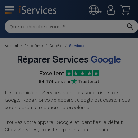
MENU
FR
Réparation
Multimarque
Accueil
Problème
Google
Services
Différentes
Reconditionnés
Causes de
Réparer Services
Google
Pannes
iPhone
Produits
Excellent
Reconditionnés
iPhone
94 174
avis sur
Trustpilot
DJI
Magasins
Les techniciens iServices sont des spécialistes de
MacBooks
Drones
iPad
Google Repair. Si votre appareil Google est cassé, nous
Reconditionnés
serons prêts à résoudre le problème.
Promotions
Nouveautés
Macbook
iPads
/ iMac
Trouvez votre appareil Google et identifiez le défaut.
Reconditionnés
Reprises
Chez iServices, nous le réparons tout de suite !
Câbles