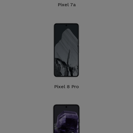
Pixel 7a
Accessoires
Mobilité,
Auto et
Vélo
Accessoires
d'ordinateur
Accessoires
iPad et
Pixel 8 Pro
Tablette
Kids
Voir
tout