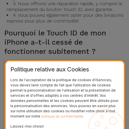
3. Nous offrons une réparation rapide, y compris le
remplacement du bouton Touch ID, avec garantie.
4. Vous pouvez également opter pour des livraisons
express pour plus de commodité.
Pourquoi le Touch ID de mon
iPhone a-t-il cessé de
fonctionner subitement ?
Le Touch ID peut cesser de fonctionner en raison de
Politique relative aux Cookies
saleté sur le capteur, d'une défaillance logicielle,
d'un enregistrement incorrect de l'empreinte digitale
Lors de l'acceptation de la politique de cookies d'iServices,
ou de dommages physiques au bouton. Il est
vous devez tenir compte du fait que l'utilisation de cookies
important de vérifier chacun de ces aspects pour
permet la personnalisation de l'utilisation et la présentation de
identifier la cause.
services et d'offres adaptés à vos centres d'intérêt. Vos
données personnelles et les cookies peuvent être utilisés pour
Puis-je utiliser le Touch ID si
la personnalisation des annonces. Vous pouvez en savoir plus
sur notre utilisation des cookies ou modifier votre choix à tout
l'écran de l'iPhone est cassé ?
moment sur notre
.
politique de confidentialité
Si le bouton Touch ID est intact et fonctionnel, il est
Laissez-moi choisir