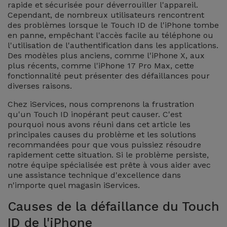
Watch
rapide et sécurisée pour déverrouiller l'appareil.
Apple Watch
Adaptateurs
Cependant, de nombreux utilisateurs rencontrent
Reconditionnés
des problèmes lorsque le Touch ID de l'iPhone tombe
Samsung
en panne, empêchant l'accès facile au téléphone ou
Coques et
l'utilisation de l'authentification dans les applications.
Samsungs
Protections
Des modèles plus anciens, comme l'iPhone X, aux
Xiaomi
Reconditionnés
plus récents, comme l'iPhone 17 Pro Max, cette
d'Écran
fonctionnalité peut présenter des défaillances pour
Huawei
diverses raisons.
iMacs
Batteries
Reconditionnés
Chez iServices, nous comprenons la frustration
Externes
Oppo
qu'un Touch ID inopérant peut causer. C'est
pourquoi nous avons réuni dans cet article les
Consoles de
Chargeurs
principales causes du problème et les solutions
Jeux
OnePlus
recommandées pour que vous puissiez résoudre
Reconditionnées
rapidement cette situation. Si le problème persiste,
Ecouteurs
notre équipe spécialisée est prête à vous aider avec
Google
et
une assistance technique d'excellence dans
Voir
n'importe quel magasin iServices.
Enceintes
tout
Dyson
Causes de la défaillance du Touch
Montres
ID de l'iPhone
TCL
Connectées