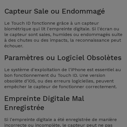
et
Capteur Sale ou Endommagé
Bracelets
Autres
Marques
Le Touch ID fonctionne grâce à un capteur
biométrique qui lit l'empreinte digitale. Si l'écran ou
Chaînes
le capteur sont sales, humides ou endommagés suite
de
Voir
à des chutes ou des impacts, la reconnaissance peut
Téléphone
tout
échouer.
Paramètres ou Logiciel Obsolètes
Gadgets
Le système d'exploitation de l'iPhone est essentiel au
Hygiène
bon fonctionnement du Touch ID. Une version
et
obsolète d'iOS, ou des erreurs logicielles, peuvent
empêcher le capteur de fonctionner correctement.
Maison
Empreinte Digitale Mal
Portefeuilles,
Enregistrée
Étuis et Sacs
Si l'empreinte digitale a été enregistrée de manière
incorrecte ou incomplète, le capteur peut ne pas
Traceurs et