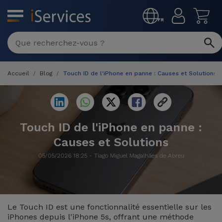
MENU
FR
Réparation
Multimarque
Accueil
Blog
Touch ID de l'iPhone en panne : Causes et Solutions
Différentes
Reconditionnés
Causes de
Pannes
iPhone
Produits
Reconditionnés
Touch ID de l'iPhone en panne :
iPhone
Causes et Solutions
DJI
Magasins
MacBooks
Drones
iPad
05/05/2026 18:25 - Tiago Miguel Magalhães de Abreu
Reconditionnés
Promotions
Nouveautés
Macbook
iPads
/ iMac
Reconditionnés
Le Touch ID est une fonctionnalité essentielle sur les
Reprises
Câbles
iPhones depuis l'iPhone 5s, offrant une méthode