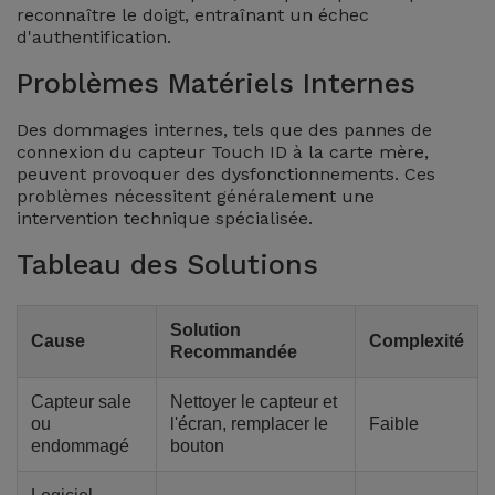
reconnaître le doigt, entraînant un échec
Accessoires
d'authentification.
Problèmes Matériels Internes
Mobilité,
Auto et
Des dommages internes, tels que des pannes de
Vélo
connexion du capteur Touch ID à la carte mère,
peuvent provoquer des dysfonctionnements. Ces
Accessoires
problèmes nécessitent généralement une
intervention technique spécialisée.
d'ordinateur
Tableau des Solutions
Accessoires
iPad et
Solution
Tablette
Cause
Complexité
Recommandée
Kids
Capteur sale
Nettoyer le capteur et
ou
l'écran, remplacer le
Faible
endommagé
bouton
Voir
tout