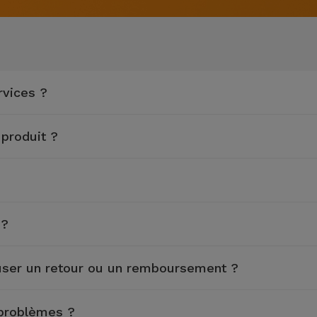
rvices ?
 produit ?
 ?
efuser un retour ou un remboursement ?
 problèmes ?