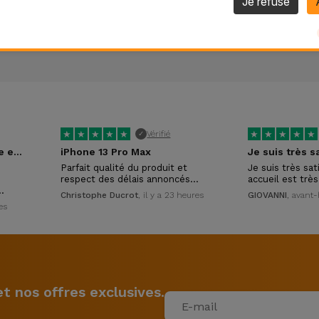
Je refuse
★
★
★
★
★
★
★
★
★
★
Vérifié
✓
Excellent accueil, service et conseils
iPhone 13 Pro Max
Parfait qualité du produit et
Je suis très sat
respect des délais annoncés…
accueil est trè
…
Christophe Ducrot
, il y a 23 heures
GIOVANNI
, avant-
es
 nos offres exclusives.