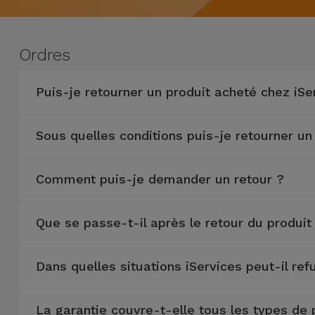
Watch
Apple Watch
Adaptateurs
Reconditionnés
Samsung
Ordres
Coques et
Samsungs
Protections
Xiaomi
Reconditionnés
Puis-je retourner un produit acheté chez iSe
d'Écran
Huawei
iMacs
Batteries
Sous quelles conditions puis-je retourner un
Reconditionnés
Externes
Oppo
Consoles de
Comment puis-je demander un retour ?
Chargeurs
Jeux
OnePlus
Reconditionnées
Que se passe-t-il après le retour du produit
Ecouteurs
Google
et
Voir
Enceintes
tout
Dans quelles situations iServices peut-il r
Dyson
Montres
La garantie couvre-t-elle tous les types de
TCL
Connectées