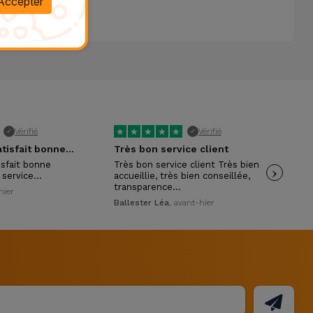
Accepter
★
★
★
★
★
★
Vérifié
Vérifié
✓
✓
Je suis très satisfait bonne accueil …
Très bon service client
isfait bonne
Très bon service client Très bien
›
env
s service…
accueillie, très bien conseillée,
Pri
transparence…
hier
Ballester Léa
, avant-hier