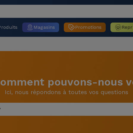
Produits
Magasins
Promotions
Repr
 Comment pouvons-nous vo
Ici, nous répondons à toutes vos questions