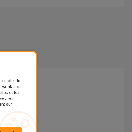
r compte du
présentation
lles et les
uvez en
ent sur