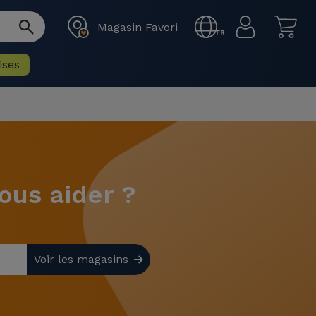
Magasin Favori
FR
ises
us aider ?
Voir les magasins