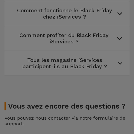
et
Comment fonctionne le Black Friday
Bracelets
Autres
chez iServices ?
Marques
Chaînes
Comment profiter du Black Friday
de
Voir
iServices ?
Téléphone
tout
Tous les magasins iServices
Gadgets
participent-ils au Black Friday ?
Hygiène
et
Maison
Vous avez encore des questions ?
Portefeuilles,
Étuis et Sacs
Vous pouvez nous contacter via notre formulaire de
support.
Traceurs et