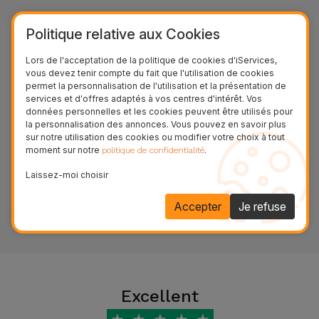
Accessoires
Politique relative aux Cookies
Mobilité,
Lors de l'acceptation de la politique de cookies d'iServices,
Auto et
vous devez tenir compte du fait que l'utilisation de cookies
Vélo
permet la personnalisation de l'utilisation et la présentation de
services et d'offres adaptés à vos centres d'intérêt. Vos
données personnelles et les cookies peuvent être utilisés pour
Accessoires
la personnalisation des annonces. Vous pouvez en savoir plus
Formulaire de support
sur notre utilisation des cookies ou modifier votre choix à tout
d'ordinateur
moment sur notre
.
politique de confidentialité
ACCÉDER AU FORMULAIRE
Laissez-moi choisir
Accessoires
iPad et
Accepter
Je refuse
Tablette
Kids
Excellent
Voir
tout