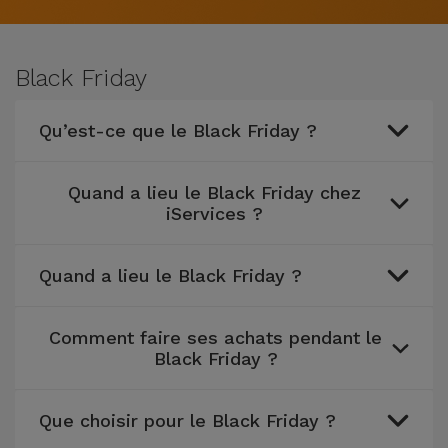
Watch
Apple Watch
Adaptateurs
Reconditionnés
Samsung
Black Friday
Coques et
Samsungs
Protections
Xiaomi
Reconditionnés
Qu’est-ce que le Black Friday ?
d'Écran
Huawei
iMacs
Batteries
Quand a lieu le Black Friday chez
Reconditionnés
Externes
iServices ?
Oppo
Consoles de
Chargeurs
Jeux
Quand a lieu le Black Friday ?
OnePlus
Reconditionnées
Ecouteurs
Google
Comment faire ses achats pendant le
et
Voir
Black Friday ?
Enceintes
tout
Dyson
Que choisir pour le Black Friday ?
Montres
TCL
Connectées