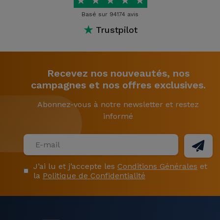
★
★
★
★
★
Basé sur 94174 avis
★
Trustpilot
Recevez nos nouveautés, nos
campagnes et nos offres exclusives.
Abonnez-vous à notre newsletter et restez
informé
J’ai lu et j’accepte les
Conditions Générales
et
la
Politique de Confidentialité