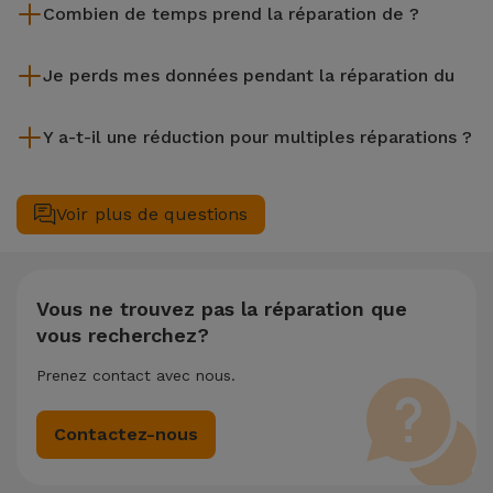
Combien de temps prend la réparation de ?
de 2 ans. Trouvez le magasin le plus proche.
La plupart des réparations, comme le remplacement de
Je perds mes données pendant la réparation du
l'écran, sont effectuées en environ 20 à 30 minutes.
Bien que iServices soit spécialiste en réparation immédiate,
Y a-t-il une réduction pour multiples réparations ?
il est toujours recommandé de faire une sauvegarde. La page
mentionne également un service de Transfert de Données
Oui. Chez iServices, nous valorisons la maintenance
(29,95 €) au cas où tu aurais besoin d'aide pour la gestion
complète de votre équipement. Si votre nécessite deux ou
Voir plus de questions
des fichiers.
plusieurs interventions techniques réalisées simultanément,
nous appliquons une remise de 25% sur le montant de la
réparation la moins chère.
Vous ne trouvez pas la réparation que
vous recherchez?
Prenez contact avec nous.
Contactez-nous