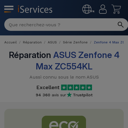
MENU
FR
Réparation
Multimarque
Accueil
Réparation
ASUS
Série Zenfone
Zenfone 4 Max ZC5
Différentes
Reconditionnés
Causes de
Réparation
ASUS Zenfone 4
Pannes
iPhone
Max ZC554KL
Produits
Reconditionnés
iPhone
Aussi connu sous le nom ASUS
DJI
Magasins
MacBooks
Excellent
Drones
iPad
Reconditionnés
94 360
avis sur
Trustpilot
Promotions
Nouveautés
Macbook
iPads
/ iMac
Reconditionnés
Reprises
Câbles