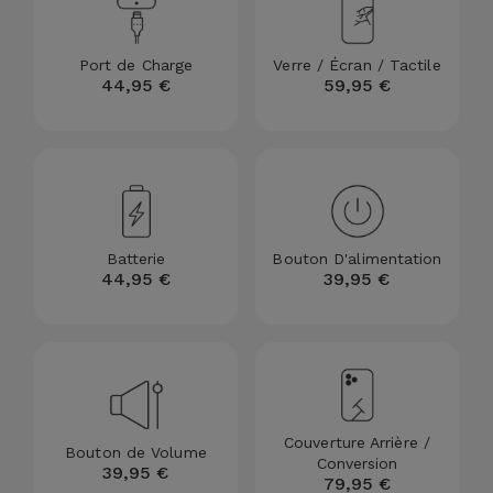
et
Bracelets
Autres
Port de Charge
Verre / Écran / Tactile
Marques
44,95 €
59,95 €
Chaînes
de
Voir
Téléphone
tout
Gadgets
Batterie
Bouton D'alimentation
44,95 €
39,95 €
Hygiène
et
Maison
Portefeuilles,
Étuis et Sacs
Couverture Arrière /
Bouton de Volume
Conversion
39,95 €
79,95 €
Traceurs et