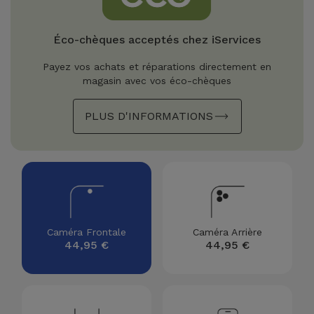
Watch
Apple Watch
Adaptateurs
Reconditionnés
Éco-chèques acceptés chez iServices
Samsung
Coques et
Samsungs
Payez vos achats et réparations directement en
Protections
Xiaomi
Reconditionnés
magasin avec vos éco-chèques
d'Écran
PLUS D'INFORMATIONS
Huawei
iMacs
Batteries
Reconditionnés
Externes
Oppo
Consoles de
Chargeurs
Jeux
OnePlus
Reconditionnées
Ecouteurs
Google
Caméra Frontale
Caméra Arrière
et
44,95 €
44,95 €
Voir
Enceintes
tout
Dyson
Montres
TCL
Connectées