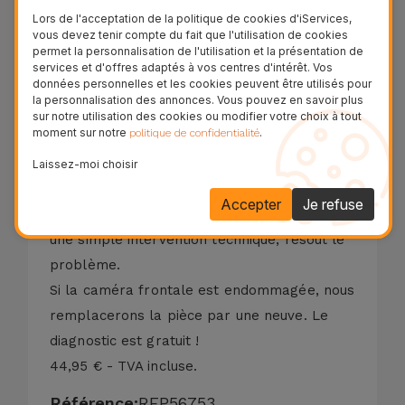
- L'appareil photo ne fait pas la mise au
Lors de l'acceptation de la politique de cookies d'iServices,
vous devez tenir compte du fait que l'utilisation de cookies
point;
permet la personnalisation de l'utilisation et la présentation de
- Caméra avec image inversée;
services et d'offres adaptés à vos centres d'intérêt. Vos
données personnelles et les cookies peuvent être utilisés pour
- Chambre à Risques;
la personnalisation des annonces. Vous pouvez en savoir plus
- Caméra avec image déformée;
sur notre utilisation des cookies ou modifier votre choix à tout
moment sur notre
.
politique de confidentialité
- La caméra ne passe pas d'appel vidéo.
Il y a souvent des impuretés qui ne
Laissez-moi choisir
permettent pas une bonne capture d'image
Accepter
Je refuse
ou une bonne mise au point. Dans ces cas
une simple intervention technique, résout le
problème.
Si la caméra frontale est endommagée, nous
remplacerons la pièce par une neuve. Le
diagnostic est gratuit !
44,95 € - TVA incluse.
Référence:
REP56753