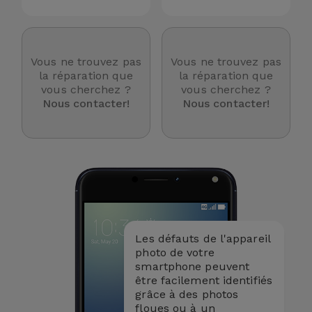
Accessoires
Mobilité,
Vous ne trouvez pas
Vous ne trouvez pas
Auto et
la réparation que
la réparation que
Vélo
vous cherchez ?
vous cherchez ?
Nous contacter!
Nous contacter!
Accessoires
d'ordinateur
Accessoires
iPad et
Tablette
Les défauts de l'appareil
Kids
photo de votre
smartphone peuvent
être facilement identifiés
Voir
grâce à des photos
tout
floues ou à un