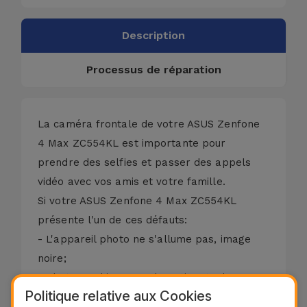
Description
Processus de réparation
La caméra frontale de votre ASUS Zenfone
4 Max ZC554KL est importante pour
prendre des selfies et passer des appels
vidéo avec vos amis et votre famille.
Si votre ASUS Zenfone 4 Max ZC554KL
présente l'un de ces défauts:
- L'appareil photo ne s'allume pas, image
noire;
- Photographies avec de petites taches;
Politique relative aux Cookies
- Photographies avec feux rouges;