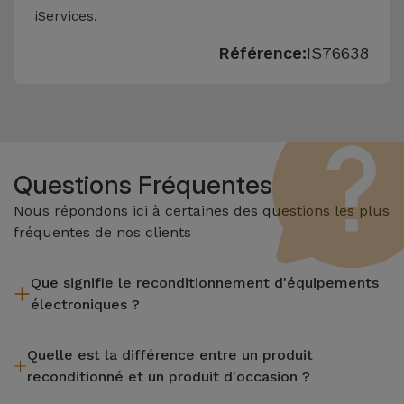
iServices.
Référence:
IS76638
Questions Fréquentes
Nous répondons ici à certaines des questions les plus
fréquentes de nos clients
Que signifie le reconditionnement d'équipements
électroniques ?
Le reconditionnement implique plusieurs étapes telles que
Quelle est la différence entre un produit
l'inspection, le nettoyage, sans oublier la réparation de tout
reconditionné et un produit d'occasion ?
composant défectueux. Il convient de rappeler que tous les
équipements reconditionnés par Services passent par