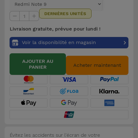
et
DERNIÈRES UNITÉS
Bracelets
Autres
1
Marques
Livraison gratuite, prévue pour lundi !
Chaînes
de
Voir
Voir la disponibilité en magasin
Téléphone
tout
AJOUTER AU
Gadgets
Acheter maintenant
PANIER
Hygiène
et
Maison
Portefeuilles,
Étuis et Sacs
Évitez les accidents sur l'écran de votre
Traceurs et