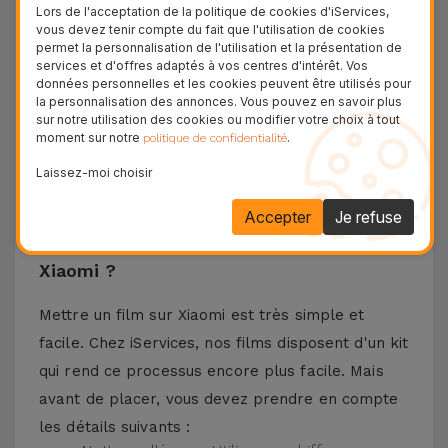
mais aussi la meilleure clarté de visualisation
Lors de l'acceptation de la politique de cookies d'iServices,
vous devez tenir compte du fait que l'utilisation de cookies
sans oublier la sensibilité tactile. Chez iServices,
permet la personnalisation de l'utilisation et la présentation de
vous pouvez trouver des films compatibles avec
services et d'offres adaptés à vos centres d'intérêt. Vos
données personnelles et les cookies peuvent être utilisés pour
différents modèles, tels que Redmi Note 13, Poco
la personnalisation des annonces. Vous pouvez en savoir plus
F3, Xiaomi 13, entre autres. Quel que soit votre
sur notre utilisation des cookies ou modifier votre choix à tout
moment sur notre
.
politique de confidentialité
modèle de téléphone Xiaomi, l'ajustement est
parfait avec la garantie d'une protection durable
Laissez-moi choisir
sans encombrement inutile.
Accepter
Je refuse
Comment mettre un Verre Trempé
Xiaomi ?
Mettre un film sur Xiaomi est très simple et
facile. Chez iServices, nos films disposent d'un kit
qui rend ce processus encore plus facile. Mais
avant de placer, vous devez prendre en compte
les détails suivants :