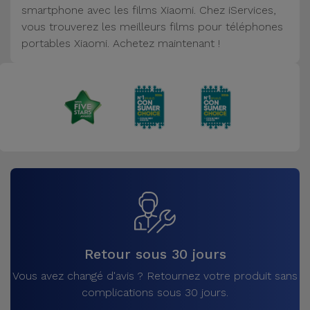
smartphone avec les films Xiaomi. Chez iServices,
Accessoires
vous trouverez les meilleurs films pour téléphones
portables Xiaomi. Achetez maintenant !
Mobilité,
Auto et
Vélo
Accessoires
d'ordinateur
Accessoires
iPad et
Tablette
Kids
Retour sous 30 jours
Vous avez changé d'avis ? Retournez votre produit sans
Voir
complications sous 30 jours.
tout