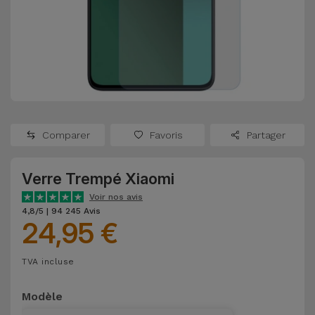
Watch
Apple Watch
Adaptateurs
Reconditionnés
Samsung
Coques et
Samsungs
Protections
Xiaomi
Reconditionnés
d'Écran
Huawei
iMacs
Batteries
Reconditionnés
Comparer
Favoris
Partager
Externes
Oppo
Consoles de
Verre Trempé Xiaomi
Chargeurs
Jeux
OnePlus
Voir nos avis
Reconditionnées
4,8/5 | 94 245 Avis
24,95 €
Ecouteurs
Google
et
Voir
Enceintes
TVA incluse
tout
Dyson
Modèle
Montres
TCL
Connectées