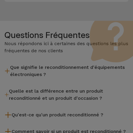
Questions Fréquentes
Nous répondons ici à certaines des questions les plus
fréquentes de nos clients
Que signifie le reconditionnement d'équipements
électroniques ?
Le reconditionnement implique plusieurs étapes telles que
Quelle est la différence entre un produit
l'inspection, le nettoyage, sans oublier la réparation de tout
reconditionné et un produit d'occasion ?
composant défectueux. Il convient de rappeler que tous les
équipements reconditionnés par Services passent par
Les produits reconditionnés iServices sont soigneusement
plusieurs tests rigoureux de qualité et de performance avant
Qu'est-ce qu'un produit reconditionné ?
testés et préparés par des techniciens spécialisés pour
d'être mis en vente.
garantir leur parfait fonctionnement. Contrairement à un
Un produit reconditionné est un équipement qui a été peu ou
produit d'occasion, un équipement reconditionné iServices
Comment savoir si un produit est reconditionné ?
pas utilisé. Il peut avoir été exposé en magasin ou provenir