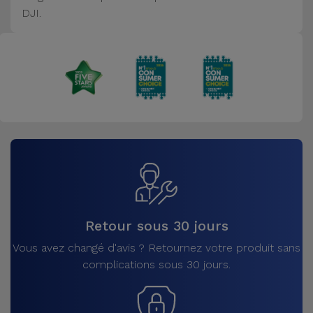
Accessoires
DJI.
Mobilité,
Auto et
Vélo
Accessoires
d'ordinateur
Accessoires
iPad et
Tablette
Retour sous 30 jours
Vous avez changé d'avis ? Retournez votre produit sans
Kids
complications sous 30 jours.
Voir
tout