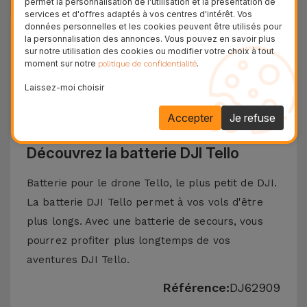
permet la personnalisation de l'utilisation et la présentation de
services et d'offres adaptés à vos centres d'intérêt. Vos
données personnelles et les cookies peuvent être utilisés pour
+ 100.000
la personnalisation des annonces. Vous pouvez en savoir plus
Clients satisfaits
sur notre utilisation des cookies ou modifier votre choix à tout
moment sur notre
.
politique de confidentialité
36 Mois
Garantie Durable
Laissez-moi choisir
24H
Accepter
Je refuse
Livraison Gratuite
Découvrez la batterie DJI Tello
Batterie pour le drone Tello, le plus petit de DJI.
La batterie DJI Tello permet à vos vols d'être
plus longs. Avec une batterie de secours, vous
pourrez profiter plus longtemps de vos
aventures DJI Tello.
Référence:
DJ62909