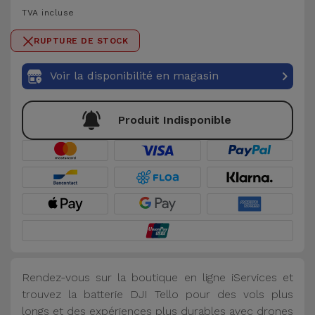
TVA incluse
et
Bracelets
Autres
RUPTURE DE STOCK
Marques
Chaînes
Voir la disponibilité en magasin
de
Voir
Téléphone
tout
Produit Indisponible
Gadgets
Hygiène
et
Maison
Portefeuilles,
Étuis et Sacs
Rendez-vous sur la boutique en ligne iServices et
trouvez la batterie DJI Tello pour des vols plus
Traceurs et
longs et des expériences plus durables avec drones