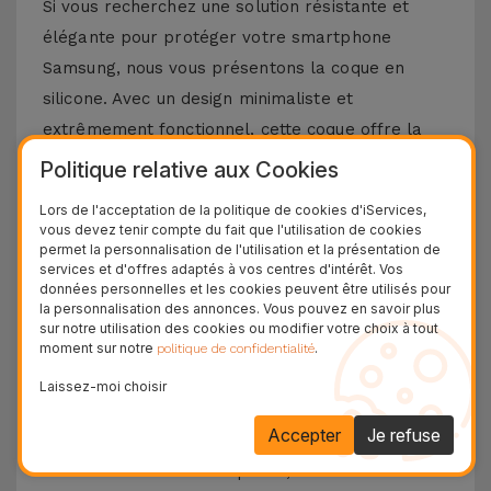
Si vous recherchez une solution résistante et
élégante pour protéger votre smartphone
Samsung, nous vous présentons la coque en
silicone. Avec un design minimaliste et
extrêmement fonctionnel, cette coque offre la
meilleure protection pour votre téléphone
Politique relative aux Cookies
portable, combinée à un toucher doux sans
Lors de l'acceptation de la politique de cookies d'iServices,
négliger le design et les fonctionnalités
vous devez tenir compte du fait que l'utilisation de cookies
permet la personnalisation de l'utilisation et la présentation de
emblématiques de votre téléphone portable
services et d'offres adaptés à vos centres d'intérêt. Vos
Samsung.
données personnelles et les cookies peuvent être utilisés pour
la personnalisation des annonces. Vous pouvez en savoir plus
Découvrez les avantages d'une coque en
sur notre utilisation des cookies ou modifier votre choix à tout
moment sur notre
.
politique de confidentialité
silicone Samsung
Laissez-moi choisir
La coque en silicone pour Samsung se distingue
Accepter
Je refuse
par sa légèreté et sa flexibilité. Fabriqué à partir
de matériaux de haute qualité, vous aurez une