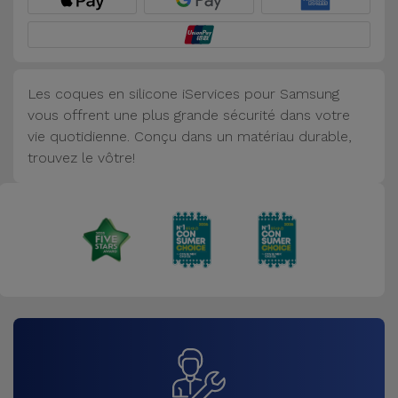
Accessoires
Mobilité,
Auto et
Les coques en silicone iServices pour Samsung
Vélo
vous offrent une plus grande sécurité dans votre
vie quotidienne. Conçu dans un matériau durable,
Accessoires
trouvez le vôtre!
d'ordinateur
Accessoires
iPad et
Tablette
Kids
Voir
tout