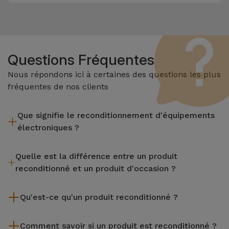
Questions Fréquentes
Nous répondons ici à certaines des questions les plus
fréquentes de nos clients
Que signifie le reconditionnement d'équipements
électroniques ?
Le reconditionnement implique plusieurs étapes telles que
Quelle est la différence entre un produit
l'inspection, le nettoyage, sans oublier la réparation de tout
reconditionné et un produit d'occasion ?
composant défectueux. Il convient de rappeler que tous les
équipements reconditionnés par Services passent par
Les produits reconditionnés iServices sont soigneusement
plusieurs tests rigoureux de qualité et de performance avant
Qu'est-ce qu'un produit reconditionné ?
testés et préparés par des techniciens spécialisés pour
d'être mis en vente.
garantir leur parfait fonctionnement. Contrairement à un
Un produit reconditionné est un équipement qui a été peu ou
produit d'occasion, un équipement reconditionné iServices
Comment savoir si un produit est reconditionné ?
pas utilisé. Il peut avoir été exposé en magasin ou provenir