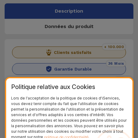
Description
Données du produit
+ 100.000
Clients satisfaits
36 Mois
Garantie Durable
24H
Politique relative aux Cookies
Livraison Gratuite
Lors de l'acceptation de la politique de cookies d'iServices,
Découvrez la Clé USB d'iServices
vous devez tenir compte du fait que l'utilisation de cookies
permet la personnalisation de l'utilisation et la présentation de
services et d'offres adaptés à vos centres d'intérêt. Vos
Nous vous présentons la Clé USB d'iServices, où
données personnelles et les cookies peuvent être utilisés pour
vous pourrez sauvegarder vos fichiers les plus
la personnalisation des annonces. Vous pouvez en savoir plus
sur notre utilisation des cookies ou modifier votre choix à tout
importants. Compatible avec la technologie USB
moment sur notre
.
politique de confidentialité