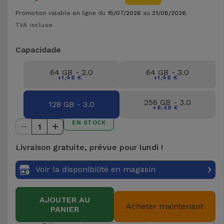
et
Promotion valable en ligne du
15/07/2026
au
31/08/2026
.
Bracelets
Autres
TVA incluse
Marques
Capacidade
Chaînes
de
Voir
64 GB - 2.0
64 GB - 3.0
Téléphone
tout
+1,48 €
+1,48 €
Gadgets
256 GB - 3.0
128 GB - 3.0
+8,48 €
EN STOCK
1
Hygiène
et
Livraison gratuite, prévue pour lundi !
Maison
Voir la disponibilité en magasin
Portefeuilles,
Étuis et Sacs
AJOUTER AU
Acheter maintenant
PANIER
Traceurs et