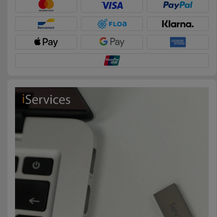
Accessoires
Mobilité,
Auto et
Vélo
Accessoires
d'ordinateur
Accessoires
iPad et
Tablette
Kids
Voir
tout