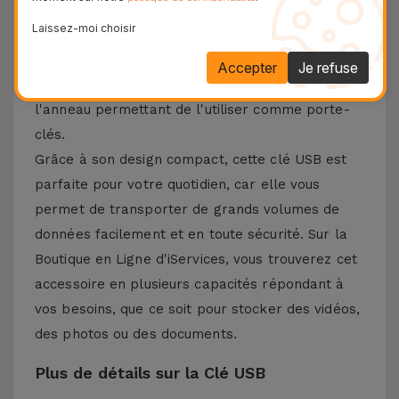
2.0, cette clé USB transfère les documents
Laissez-moi choisir
rapidement, avec une protection contre les
erreurs et une faible consommation d'énergie.
Accepter
Je refuse
Emportez votre Clé USB partout grâce à
l'anneau permettant de l'utiliser comme porte-
clés.
Grâce à son design compact, cette clé USB est
parfaite pour votre quotidien, car elle vous
permet de transporter de grands volumes de
données facilement et en toute sécurité. Sur la
Boutique en Ligne d'iServices, vous trouverez cet
accessoire en plusieurs capacités répondant à
vos besoins, que ce soit pour stocker des vidéos,
des photos ou des documents.
Plus de détails sur la Clé USB