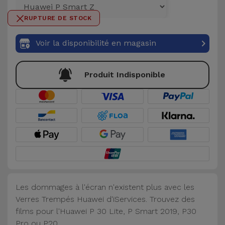
et
RUPTURE DE STOCK
Bracelets
Autres
Marques
Voir la disponibilité en magasin
Chaînes
de
Voir
Produit Indisponible
Téléphone
tout
Gadgets
Hygiène
et
Maison
Portefeuilles,
Les dommages à l'écran n'existent plus avec les
Étuis et Sacs
Verres Trempés Huawei d'iServices. Trouvez des
films pour l'Huawei P 30 Lite, P Smart 2019, P30
Traceurs et
Pro ou P20.