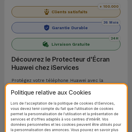
+ 100.000
Clients satisfaits
36 Mois
Garantie Durable
24H
Livraison Gratuite
Découvrez le Protecteur d'Écran
Huawei chez iServices
Protégez votre téléphone Huawei avec la
sélection de Verres Trempés Huawei d'iServices.
Politique relative aux Cookies
Conçus en verre trempé, ils offrent une
Lors de l'acceptation de la politique de cookies d'iServices,
protection contre les rayures, les chocs, les
vous devez tenir compte du fait que l'utilisation de cookies
impacts et autres accidents du quotidien pouvant
permet la personnalisation de l'utilisation et la présentation de
services et d'offres adaptés à vos centres d'intérêt. Vos
endommager l'écran de votre appareil.
données personnelles et les cookies peuvent être utilisés pour
Les protections pour smartphones Huawei sont
la personnalisation des annonces. Vous pouvez en savoir plus