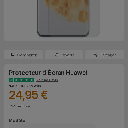
Watch
Apple Watch
Adaptateurs
Reconditionnés
Samsung
Coques et
Samsungs
Protections
Xiaomi
Reconditionnés
d'Écran
Huawei
iMacs
Batteries
Reconditionnés
Comparer
Favoris
Partager
Externes
Oppo
Consoles de
Protecteur d'Écran Huawei
Chargeurs
Jeux
OnePlus
Voir nos avis
Reconditionnées
4,8/5 | 94 245 Avis
24,95 €
Ecouteurs
Google
et
Voir
Enceintes
TVA incluse
tout
Dyson
Modèle
Montres
TCL
Connectées