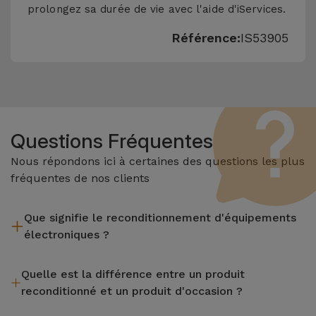
prolongez sa durée de vie avec l'aide d'iServices.
Référence:
IS53905
Questions Fréquentes
Nous répondons ici à certaines des questions les plus
fréquentes de nos clients
Que signifie le reconditionnement d'équipements
électroniques ?
Le reconditionnement implique plusieurs étapes telles que
Quelle est la différence entre un produit
l'inspection, le nettoyage, sans oublier la réparation de tout
reconditionné et un produit d'occasion ?
composant défectueux. Il convient de rappeler que tous les
équipements reconditionnés par Services passent par
Les produits reconditionnés iServices sont soigneusement