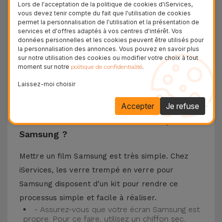
matériaux de haute qualité, ce verre trempé
Lors de l'acceptation de la politique de cookies d'iServices,
vous devez tenir compte du fait que l'utilisation de cookies
assure la protection de l'écran de votre
permet la personnalisation de l'utilisation et la présentation de
téléphone portable ainsi que la meilleure
services et d'offres adaptés à vos centres d'intérêt. Vos
données personnelles et les cookies peuvent être utilisés pour
expérience pour regarder votre contenu préféré.
la personnalisation des annonces. Vous pouvez en savoir plus
Ce Verre Trempé est compatible avec plusieurs
sur notre utilisation des cookies ou modifier votre choix à tout
moment sur notre
.
politique de confidentialité
modèles comme le Samsung A53, mais aussi
Laissez-moi choisir
avec les plus récents comme le
Samsung S23
, le
Samsung S24 ou encore le Samsung S25.
Accepter
Je refuse
Comment installer un Verre Trempé
Samsung ?
Mettre un film Samsung est très simple. Chez
iServices, les verre trempé en verre pour
Samsung disposent d'un kit pour rendre ce
processus simple et facile à réaliser.
- Assurez-vous que votre écran Samsung est
propre. Pour ce faire, utilisez un chiffon sec.