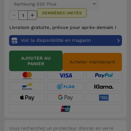
et
DERNIÈRES UNITÉS
Bracelets
Autres
1
Marques
Livraison gratuite, prévue pour après-demain !
Chaînes
de
Voir
Voir la disponibilité en magasin
Téléphone
tout
AJOUTER AU
Gadgets
Acheter maintenant
PANIER
Hygiène
et
Maison
Portefeuilles,
Étuis et Sacs
Vous recherchez un protecteur d'écran en verre
Traceurs et