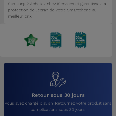
Samsung ? Achetez chez iServices et garantissez la
Accessoires
protection de l'écran de votre Smartphone au
meilleur prix.
Mobilité,
Auto et
Vélo
Accessoires
d'ordinateur
Accessoires
iPad et
Tablette
Kids
Retour sous 30 jours
Vous avez changé d'avis ? Retournez votre produit sans
Voir
complications sous 30 jours.
tout