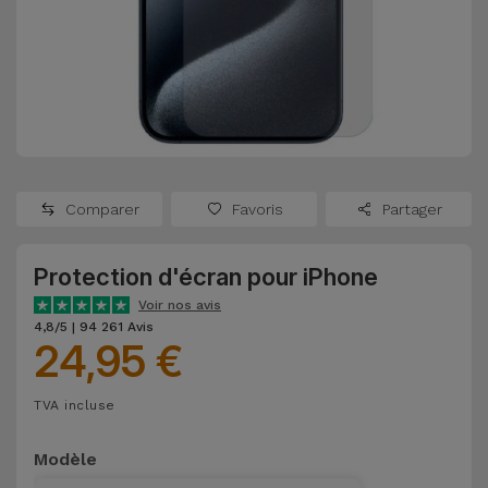
Watch
Apple Watch
Adaptateurs
Reconditionnés
Samsung
Coques et
Samsungs
Protections
Xiaomi
Reconditionnés
d'Écran
Huawei
iMacs
Batteries
Reconditionnés
Comparer
Favoris
Partager
Externes
Oppo
Consoles de
Protection d'écran pour iPhone
Chargeurs
Jeux
OnePlus
Voir nos avis
Reconditionnées
4,8/5 | 94 261 Avis
24,95 €
Ecouteurs
Google
et
Voir
Enceintes
TVA incluse
tout
Dyson
Modèle
Montres
TCL
Connectées