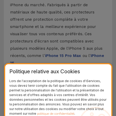
iPhone du marché. Fabriqués à partir de
matériaux de haute qualité, ces protecteurs
offrent une protection complète à votre
smartphone et la meilleure expérience pour
visualiser tous vos contenus préférés. Ces
protecteurs d'écran sont compatibles avec
plusieurs modèles Apple, de l'iPhone 5 aux plus
récents, comme l'
iPhone 15 Pro Max
ou l'
iPhone
16
.
Politique relative aux Cookies
Comment poser un protecteur d'écran
pour iPhone ?
Lors de l'acceptation de la politique de cookies d'iServices,
vous devez tenir compte du fait que l'utilisation de cookies
permet la personnalisation de l'utilisation et la présentation de
Poser un protecteur d'écran pour iPhone est
services et d'offres adaptés à vos centres d'intérêt. Vos
données personnelles et les cookies peuvent être utilisés pour
assez simple. Chez iServices, nos protecteurs en
la personnalisation des annonces. Vous pouvez en savoir plus
verre pour iPhone sont fournis avec un kit qui
sur notre utilisation des cookies ou modifier votre choix à tout
moment sur notre
.
politique de confidentialité
rend ce processus encore plus facile. Assurez-