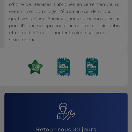
iPhone de iServices. Fabriqués en verre trempé, ils
Accessoires
évitent d'endommager l'écran en cas de chocs
quotidiens. Chez iServices, nos protections d'écran
Mobilité,
pour iPhone comprennent un chiffon en microfibre
Auto et
et un petit kit pour monter la pièce sur votre
Vélo
smartphone.
Accessoires
d'ordinateur
Accessoires
iPad et
Tablette
Kids
Voir
tout
Retour sous 30 jours