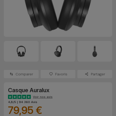
Watch
Apple Watch
Adaptateurs
Reconditionnés
Samsung
Coques et
Samsungs
Protections
Xiaomi
Reconditionnés
d'Écran
Huawei
iMacs
Batteries
Reconditionnés
Externes
Oppo
Consoles de
Chargeurs
Jeux
OnePlus
Comparer
Favoris
Partager
Reconditionnées
Ecouteurs
Google
et
Casque Auralux
Voir
Enceintes
tout
Voir nos avis
Dyson
4,8/5 | 94 360 Avis
79,95 €
Montres
TCL
Connectées