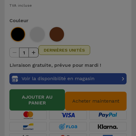
TVA incluse
et
Bracelets
Autres
Couleur
Marques
Chaînes
de
Voir
Téléphone
tout
DERNIÈRES UNITÉS
1
Gadgets
Livraison gratuite, prévue pour mardi !
Voir la disponibilité en magasin
Hygiène
et
Maison
AJOUTER AU
Acheter maintenant
PANIER
Portefeuilles,
Étuis et Sacs
Traceurs et