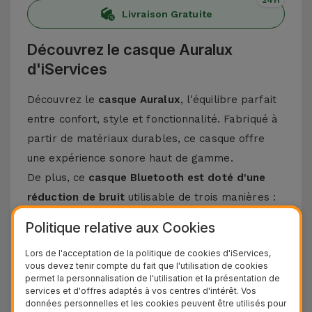
24H
Livraison Gratuite
Découvrez le casque Auralux
d'iServices
Découvrez le
casque Auralux
, l'équilibre parfait
entre confort, style et fonctionnalité. Fabriqué à
partir de matériaux durables, ce casque offre
une expérience sonore haut de gamme.
De plus, ce
casque Bluetooth est doté d'une
réduction de bruit
utilisable de trois manières :
- Mode transparent : vous permet d'entendre
Politique relative aux Cookies
les sons ambiants
- Mode ANC actif : supprime les bruits
extérieurs, vous permettant de travailler ou de
Lors de l'acceptation de la politique de cookies d'iServices,
passer des appels sans être dérangé
vous devez tenir compte du fait que l'utilisation de cookies
permet la personnalisation de l'utilisation et la présentation de
- ANC désactivée : mode normal
services et d'offres adaptés à vos centres d'intérêt. Vos
données personnelles et les cookies peuvent être utilisés pour
Caractéristiques du casque Auralux