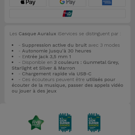
Accessoires
Mobilité,
Auto et
Les
Casque Auralux
iServices se distinguent par :
Vélo
-
Suppression active du bruit
avec 3 modes
-
Autonomie jusqu'à 30 heures
Accessoires
- E
ntrée jack 3,5 mm 1
d'ordinateur
- Disponible en
3 couleurs : Gunmetal Grey,
Starlight et Silver & Marron
-
Chargement rapide via USB-C
Accessoires
- Ces écouteurs peuvent être
utilisés pour
iPad et
écouter de la musique, passer des appels vidéo
ou jouer à des jeux
Tablette
Kids
Voir
tout