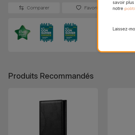
savoir plus
Comparer
Favoris
notre
polit
Laissez-moi
Produits Recommandés