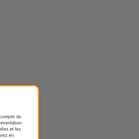
r compte du
présentation
lles et les
uvez en