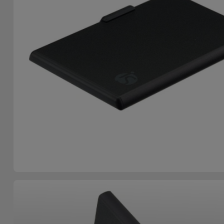
Accessoires
Mobilité,
Auto et
Vélo
Accessoires
d'ordinateur
Accessoires
iPad et
Tablette
Kids
Voir
tout