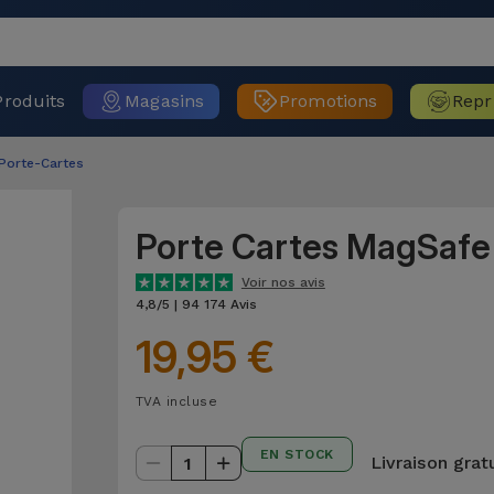
Produits
Magasins
Promotions
Repr
 Porte-Cartes
Porte Cartes MagSafe
Voir nos avis
4,8/5 | 94 174 Avis
19,95 €
TVA incluse
EN STOCK
Livraison grat
1