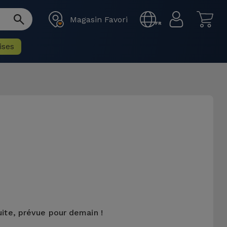
Magasin Favori
FR
ises
uite, prévue pour demain !