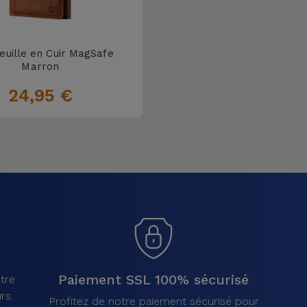
euille en Cuir MagSafe
Marron
24,95 €
Paiement SSL 100% sécurisé
tre
rs.
Profitez de notre paiement sécurisé pour