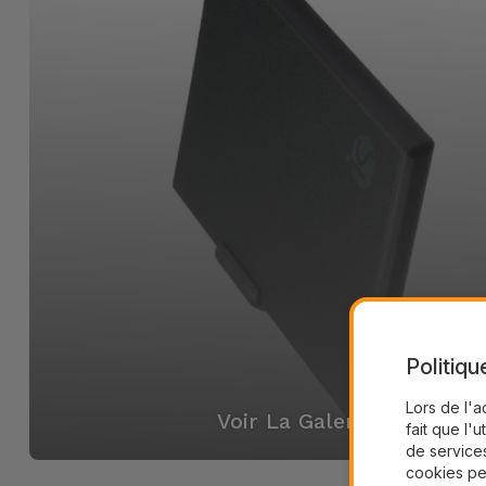
Politiqu
Lors de l'a
Voir La Galerie
fait que l'u
de services
cookies pe