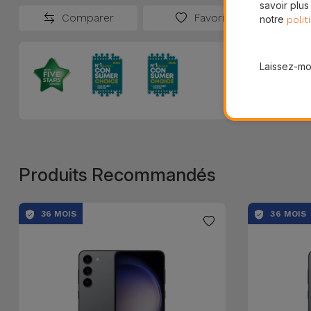
savoir plus
Comparer
Favoris
notre
polit
Laissez-moi
Produits Recommandés
36 MOIS
36 MOIS