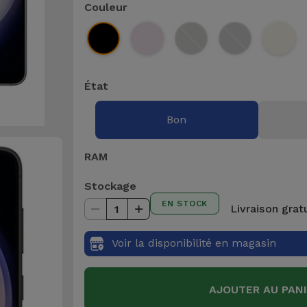
Couleur
État
Bon
RAM
Stockage
EN STOCK
Livraison grat
1
Voir la disponibilité en magasin
AJOUTER AU PAN