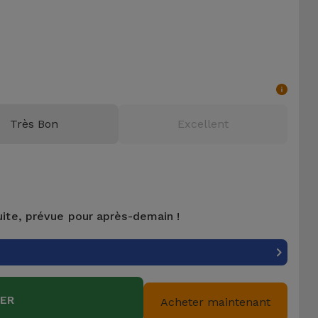
Très Bon
Excellent
uite, prévue pour après-demain !
IER
Acheter maintenant