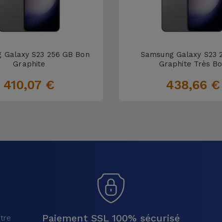
 Galaxy S23 256 GB Bon
Samsung Galaxy S23 
Graphite
Graphite Très B
410,07 €
438,66 €
Paiement SSL 100% sécurisé
tre