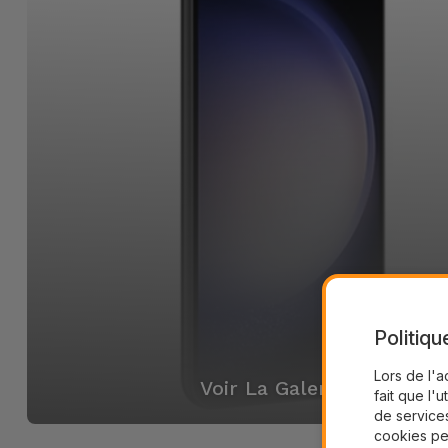
Politiqu
Lors de l'a
Voir La Galerie
fait que l'u
de services
cookies pe