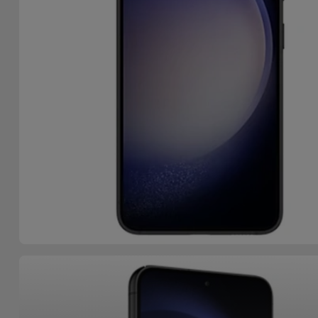
Accessoires
Mobilité,
Auto et
Vélo
Accessoires
d'ordinateur
Accessoires
iPad et
Tablette
Kids
Voir
tout