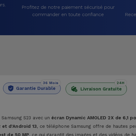
rs.
Profitez de notre paiement sécurisé pour
commander en toute confiance
Rece
36 Mois
24H
Garantie Durable
Livraison Gratuite
 le Samsung S23 avec un
écran Dynamic AMOLED 2X de 6,1 p
et d'Android 13
, ce téléphone Samsung offre de hautes p
 est de 50 MP
, ce qui garantit des images et des vidéos de 