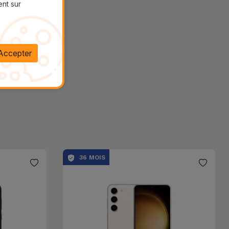
ent sur
Accepter
36 MOIS