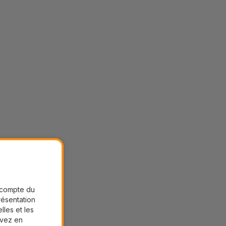
r compte du
présentation
lles et les
uvez en