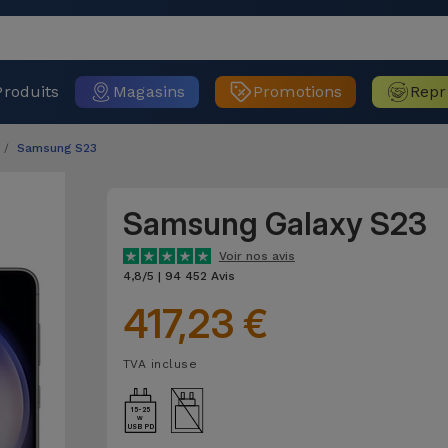
Produits
Magasins
Promotions
Repr
Samsung S23
Samsung Galaxy S23
Voir nos avis
4,8/5 | 94 452 Avis
417,23 €
TVA incluse
15-25
USB PD