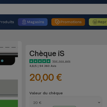
Produits
Magasins
Promotions
Repr
Chèque iS
Voir nos avis
4,8/5 | 94 360 Avis
20,00 €
Valeur du chèque