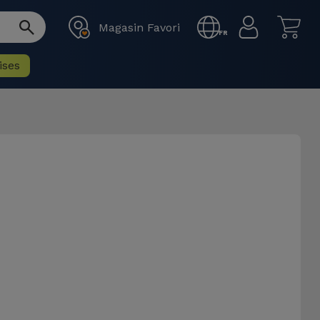
Magasin Favori
FR
ises