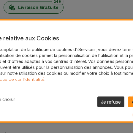
24H
Livraison Gratuite
frir le meilleur des iServices. Avec ces bons, vous pouvez o
e relative aux Cookies
l à l'adresse indiquée.
cceptation de la politique de cookies d'iServices, vous devez teni
ndiqué, veuillez nous contacter.
tilisation de cookies permet la personnalisation de l'utilisation et la 
s physiques iServices et sont valables pendant un an à comp
 et d'offres adaptés à vos centres d'intérêt. Vos données personne
uvent être utilisés pour la personnalisation des annonces. Vous po
ra valable et dépensé dans son intégralité, sans rembourseme
 sur notre utilisation des cookies ou modifier votre choix à tout mom
.
ique de confidentialité
 choisir
Je refuse