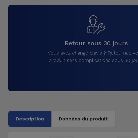
et
Bracelets
Autres
Marques
Chaînes
de
Voir
Retour sous 30 jours
Téléphone
tout
Vous avez changé d'avis ? Retournez vo
produit sans complications sous 30 jou
Gadgets
Hygiène
et
Maison
Portefeuilles,
Description
Données du produit
Étuis et Sacs
Traceurs et