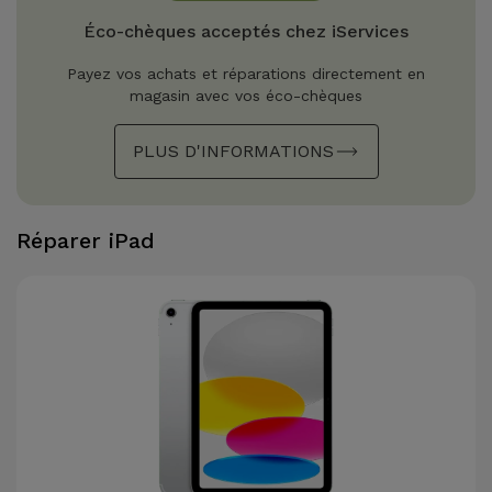
Watch
Apple Watch
Adaptateurs
Éco-chèques acceptés chez iServices
Reconditionnés
Samsung
Payez vos achats et réparations directement en
Coques et
magasin avec vos éco-chèques
Samsungs
Protections
Xiaomi
Reconditionnés
d'Écran
PLUS D'INFORMATIONS
Huawei
iMacs
Batteries
Reconditionnés
Externes
Réparer iPad
Oppo
Consoles de
Chargeurs
Jeux
OnePlus
Reconditionnées
Ecouteurs
Google
et
Voir
Enceintes
tout
Dyson
Montres
TCL
Connectées