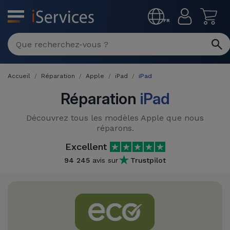
MENU
FR
Réparation
Multimarque
Accueil
Réparation
Apple
iPad
iPad
Différentes
Reconditionnés
Causes de
Réparation
iPad
Pannes
iPhone
Produits
Découvrez tous les modèles Apple que nous
Reconditionnés
réparons.
iPhone
Excellent
DJI
Magasins
MacBooks
Drones
94 245
avis sur
Trustpilot
iPad
Reconditionnés
Promotions
Nouveautés
Macbook
iPads
/ iMac
Reconditionnés
Reprises
Câbles