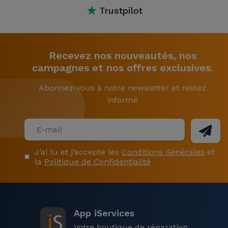
★
Trustpilot
Recevez nos nouveautés, nos
campagnes et nos offres exclusives.
Abonnez-vous à notre newsletter et restez
informé
J’ai lu et j’accepte les
Conditions Générales
et
la
Politique de Confidentialité
App iServices
Votre boutique de réparation