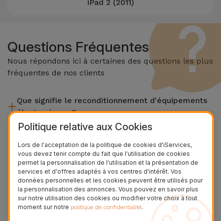
iPad 2 (2011)
Questions Fréquentes
Nous répondons ici à certaines des questions les plus
fréquentes de nos clients
Que signifie le reconditionnement d'équipements
électroniques ?
Politique relative aux Cookies
Le reconditionnement implique plusieurs étapes telles que
Quelle est la différence entre un produit
l'inspection, le nettoyage, sans oublier la réparation de tout
Lors de l'acceptation de la politique de cookies d'iServices,
reconditionné et un produit d'occasion ?
composant défectueux. Il convient de rappeler que tous les
vous devez tenir compte du fait que l'utilisation de cookies
permet la personnalisation de l'utilisation et la présentation de
équipements reconditionnés par Services passent par
Les produits reconditionnés iServices sont soigneusement
services et d'offres adaptés à vos centres d'intérêt. Vos
plusieurs tests rigoureux de qualité et de performance avant
Qu'est-ce qu'un produit reconditionné ?
testés et préparés par des techniciens spécialisés pour
données personnelles et les cookies peuvent être utilisés pour
d'être mis en vente.
la personnalisation des annonces. Vous pouvez en savoir plus
garantir leur parfait fonctionnement. Contrairement à un
Un produit reconditionné est un équipement qui a été peu ou
sur notre utilisation des cookies ou modifier votre choix à tout
produit d'occasion, un équipement reconditionné iServices
Comment savoir si un produit est reconditionné ?
moment sur notre
.
pas utilisé. Il peut avoir été exposé en magasin ou provenir
politique de confidentialité
offre une plus grande fiabilité, une garantie de 3 ans et un
de programmes de reprise, de renouvellement de contrats