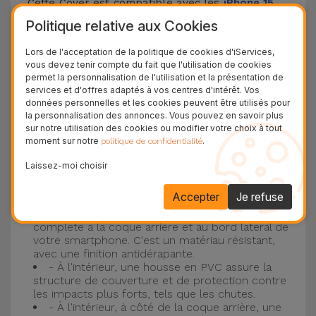
Cette Cover est compatible avec les
iPhone 15
,
14, 13, 12, entre autres, ainsi qu'avec le modèle le
Politique relative aux Cookies
plus populaire d'Apple, l'
iPhone 16
et
iPhone 17
.
Lors de l'acceptation de la politique de cookies d'iServices,
vous devez tenir compte du fait que l'utilisation de cookies
Protection à 3 couches avec coques en
permet la personnalisation de l'utilisation et la présentation de
services et d'offres adaptés à vos centres d'intérêt. Vos
silicone
données personnelles et les cookies peuvent être utilisés pour
la personnalisation des annonces. Vous pouvez en savoir plus
Nos coques en silicone pour iPhone ont une
sur notre utilisation des cookies ou modifier votre choix à tout
moment sur notre
.
politique de confidentialité
construction robuste et de qualité, avec une
construction à trois couches, pour éviter au
Laissez-moi choisir
maximum les accidents et les casses !
Accepter
Je refuse
- Une première couche de silicone liquide
donne de la couleur et une couverture
complète à la coque arrière et au bord latéral de
votre smartphone. C'est un matériau résistant,
avec une finition antidérapante.
- À l'intérieur, une housse en PVC assure la
structure de couverture et de protection contre
les impacts plus forts, tels que les chutes.
- À l'intérieur, à côté de la coque arrière, une