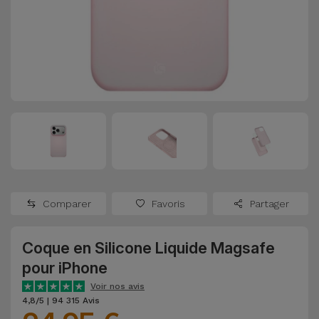
Watch
Apple Watch
Adaptateurs
Reconditionnés
Samsung
Coques et
Samsungs
Protections
Xiaomi
Reconditionnés
d'Écran
Huawei
iMacs
Batteries
Reconditionnés
Externes
Oppo
Consoles de
Chargeurs
Jeux
OnePlus
Comparer
Favoris
Partager
Reconditionnées
Ecouteurs
Google
et
Coque en Silicone Liquide Magsafe
Voir
Enceintes
pour iPhone
tout
Dyson
Voir nos avis
Montres
4,8/5 | 94 315 Avis
TCL
Connectées