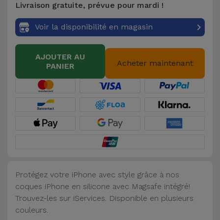
Livraison gratuite, prévue pour mardi !
Accessoires
Voir la disponibilité en magasin
Mobilité,
Auto et
AJOUTER AU
Vélo
Acheter maintenant
PANIER
Accessoires
d'ordinateur
Accessoires
iPad et
Tablette
Protégez votre iPhone avec style grâce à nos
Kids
coques iPhone en silicone avec Magsafe intégré!
Trouvez-les sur iServices. Disponible en plusieurs
Voir
couleurs.
tout