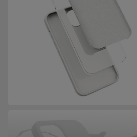
Accessoires
Mobilité,
Auto et
Vélo
Accessoires
d'ordinateur
Accessoires
iPad et
Tablette
Kids
Voir
tout