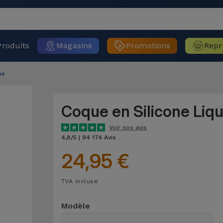
Produits
Magasins
Promotions
Repr
ne
Coque en Silicone Liq
Voir nos avis
4,8/5 | 94 174 Avis
24,95 €
TVA incluse
Modèle