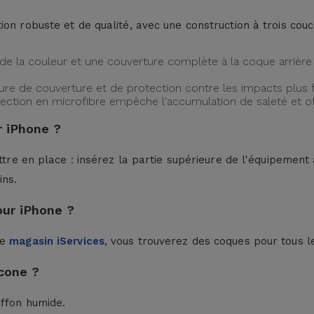
ion robuste et de qualité, avec une construction à trois cou
de la couleur et une couverture complète à la coque arrière 
ture de couverture et de protection contre les impacts plus f
protection en microfibre empêche l'accumulation de saleté et 
 iPhone ?
ttre en place : insérez la partie supérieure de l'équipement à
ins.
our iPhone ?
le
magasin iServices
, vous trouverez des coques pour tous l
cone ?
iffon humide.