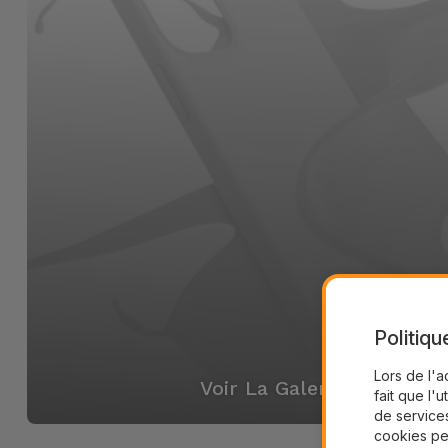
Politiqu
Lors de l'a
Voir La Galerie
fait que l'u
de services
cookies pe