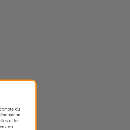
r compte du
présentation
lles et les
uvez en