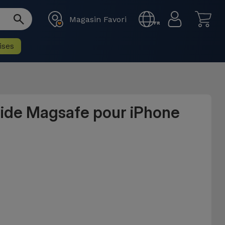
Magasin Favori
FR
ises
uide Magsafe pour iPhone