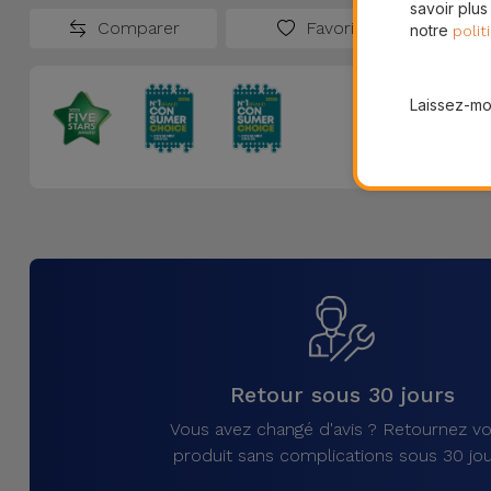
savoir plus
Comparer
Favoris
notre
polit
Laissez-moi
Retour sous 30 jours
Vous avez changé d'avis ? Retournez vo
produit sans complications sous 30 jou