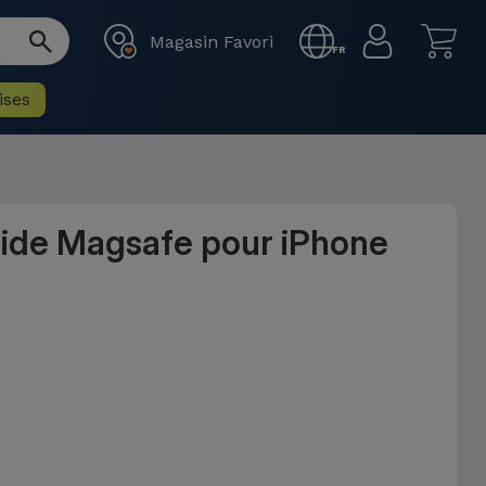
Magasin Favori
FR
ises
uide Magsafe pour iPhone