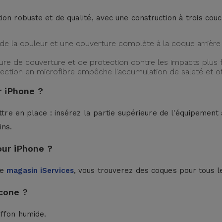
ion robuste et de qualité, avec une construction à trois cou
de la couleur et une couverture complète à la coque arrière 
ture de couverture et de protection contre les impacts plus f
protection en microfibre empêche l'accumulation de saleté et 
 iPhone ?
ttre en place : insérez la partie supérieure de l'équipement à
ins.
our iPhone ?
le
magasin iServices
, vous trouverez des coques pour tous l
cone ?
iffon humide.