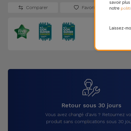
savoir plus
Comparer
Favoris
notre
polit
Laissez-moi
Retour sous 30 jours
Vous avez changé d'avis ? Retournez vo
produit sans complications sous 30 jou