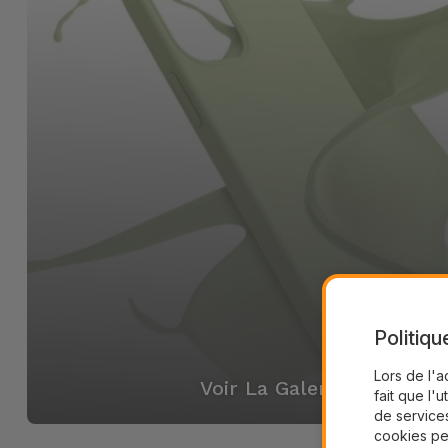
Politiqu
Lors de l'a
Voir La Galerie
fait que l'u
de services
cookies pe