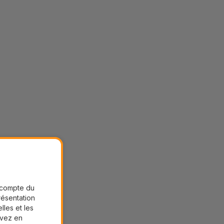
r compte du
présentation
lles et les
uvez en