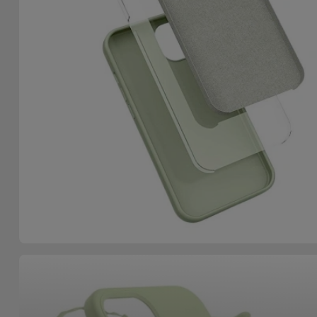
Accessoires
Mobilité,
Auto et
Vélo
Accessoires
d'ordinateur
Accessoires
iPad et
Tablette
Kids
Voir
tout