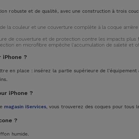
ion robuste et de qualité, avec une construction à trois cou
de la couleur et une couverture complète à la coque arrière 
ture de couverture et de protection contre les impacts plus f
protection en microfibre empêche l'accumulation de saleté et 
 iPhone ?
ttre en place : insérez la partie supérieure de l'équipement à
ins.
our iPhone ?
le
magasin iServices
, vous trouverez des coques pour tous l
cone ?
iffon humide.