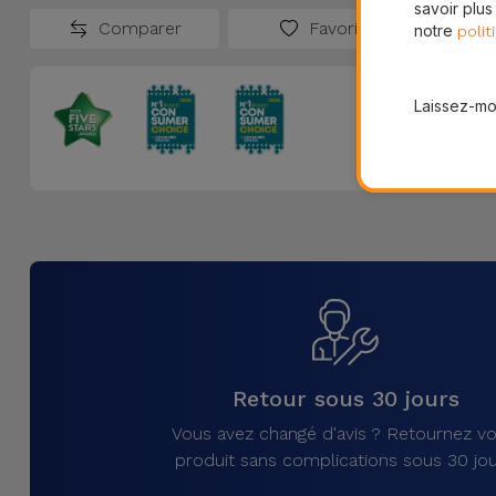
savoir plus
Comparer
Favoris
notre
polit
Laissez-moi
Retour sous 30 jours
Vous avez changé d'avis ? Retournez vo
produit sans complications sous 30 jou