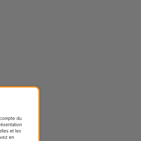
r compte du
présentation
lles et les
uvez en