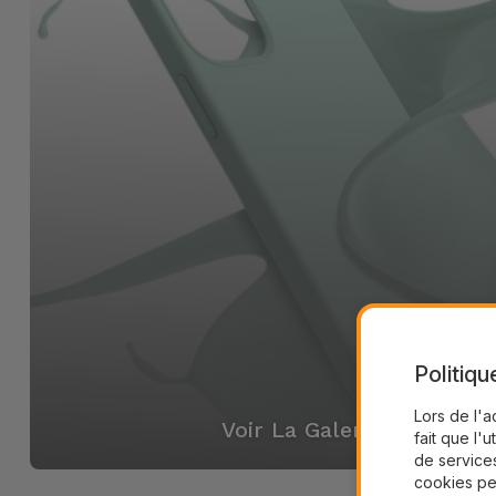
Politiqu
Lors de l'a
Voir La Galerie
fait que l'u
de services
cookies pe