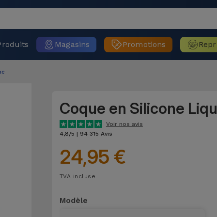
Produits
Magasins
Promotions
Repr
ne
Coque en Silicone Liq
Voir nos avis
4,8/5 | 94 315 Avis
24,95 €
TVA incluse
Modèle