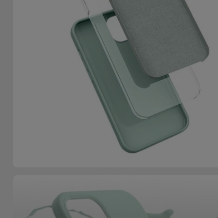
Accessoires
Mobilité,
Auto et
Vélo
Accessoires
d'ordinateur
Accessoires
iPad et
Tablette
Kids
Voir
tout