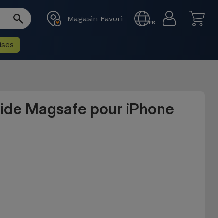
Magasin Favori
FR
ises
uide Magsafe pour iPhone