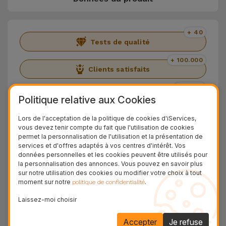
+ 40
Tests de qualité
+ 100.000
Clients satisfaits
36 Mois
Garantie Durable
Politique relative aux Cookies
24H
Lors de l'acceptation de la politique de cookies d'iServices,
Livraison Gratuite
vous devez tenir compte du fait que l'utilisation de cookies
permet la personnalisation de l'utilisation et la présentation de
services et d'offres adaptés à vos centres d'intérêt. Vos
Découvrez l'iPhone 15 Pro Max
données personnelles et les cookies peuvent être utilisés pour
la personnalisation des annonces. Vous pouvez en savoir plus
Parler de cet Apple iPhone, c'est parler d'un
sur notre utilisation des cookies ou modifier votre choix à tout
moment sur notre
.
politique de confidentialité
téléphone portable doté d'un processeur
Laissez-moi choisir
puissant, d'incroyables triples caméras et d'un
design sublime. Equipé du nouveau processeur
Accepter
Je refuse