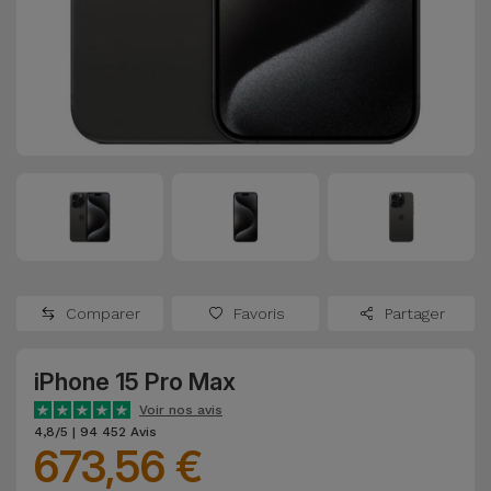
Watch
Apple Watch
Adaptateurs
Reconditionnés
Samsung
Coques et
Samsungs
Protections
Xiaomi
Reconditionnés
d'Écran
Huawei
iMacs
Batteries
Reconditionnés
Externes
Oppo
Consoles de
Chargeurs
Jeux
OnePlus
Comparer
Favoris
Partager
Reconditionnées
Ecouteurs
Google
et
iPhone 15 Pro Max
Voir
Enceintes
tout
Voir nos avis
Dyson
4,8/5 | 94 452 Avis
673,56 €
Montres
TCL
Connectées