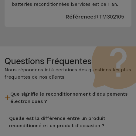
batteries reconditionnées iServices est de 1 an.
Référence:
RTM302105
Questions Fréquentes
Nous répondons ici à certaines des questions les plus
fréquentes de nos clients
Que signifie le reconditionnement d'équipements
électroniques ?
Le reconditionnement implique plusieurs étapes telles que
Quelle est la différence entre un produit
l'inspection, le nettoyage, sans oublier la réparation de tout
reconditionné et un produit d'occasion ?
composant défectueux. Il convient de rappeler que tous les
équipements reconditionnés par Services passent par
Les produits reconditionnés iServices sont soigneusement