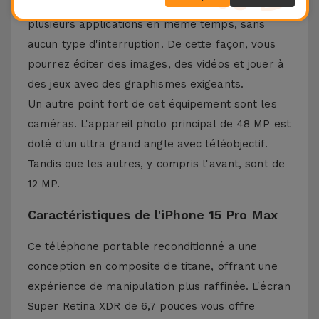
A17 Pro - une puce qui vous permet d'utiliser
plusieurs applications en même temps, sans
aucun type d'interruption. De cette façon, vous
pourrez éditer des images, des vidéos et jouer à
des jeux avec des graphismes exigeants.
Un autre point fort de cet équipement sont les
caméras. L'appareil photo principal de 48 MP est
doté d'un ultra grand angle avec téléobjectif.
Tandis que les autres, y compris l'avant, sont de
12 MP.
Caractéristiques de l'iPhone 15 Pro Max
Ce téléphone portable reconditionné a une
conception en composite de titane, offrant une
expérience de manipulation plus raffinée. L'écran
Super Retina XDR de 6,7 pouces vous offre