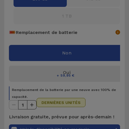
Accessoires
1 TB
Mobilité,
Auto et
Remplacement de batterie
Vélo
Accessoires
Non
d'ordinateur
Oui
Accessoires
+ 59,95 €
iPad et
Tablette
Remplacement de la batterie par une neuve avec 100% de
capacité.
Kids
DERNIÈRES UNITÉS
1
Livraison gratuite, prévue pour après-demain !
Voir
tout