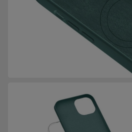
Telefoonketens
Andere
merken
Gadgets
Bekijk
Hygiëne
alles
en Huis
Portemonnees,
Tassen en
Koffers
Trackers
en
Accessoires
Mobiliteit,
Auto en