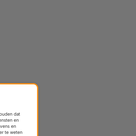
houden dat
ensten en
evens en
er te weten