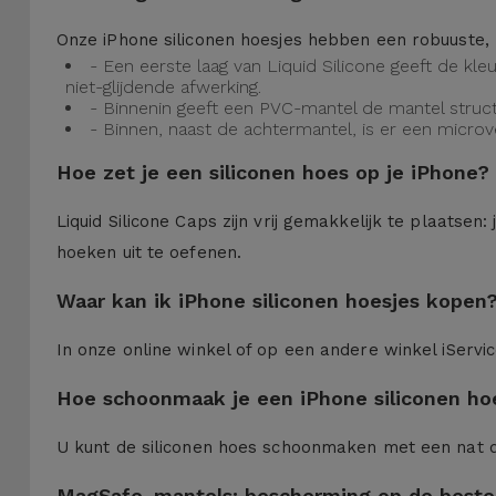
Onze iPhone siliconen hoesjes hebben een robuuste, 
- Een eerste laag van Liquid Silicone geeft de kl
niet-glijdende afwerking.
- Binnenin geeft een PVC-mantel de mantel struct
- Binnen, naast de achtermantel, is er een micro
Hoe zet je een siliconen hoes op je iPhone?
Liquid Silicone Caps zijn vrij gemakkelijk te plaatse
hoeken uit te oefenen.
Waar kan ik iPhone siliconen hoesjes kopen
In onze online winkel of op een andere winkel iServi
Hoe schoonmaak je een iPhone siliconen ho
U kunt de siliconen hoes schoonmaken met een nat 
MagSafe-mantels: bescherming op de beste