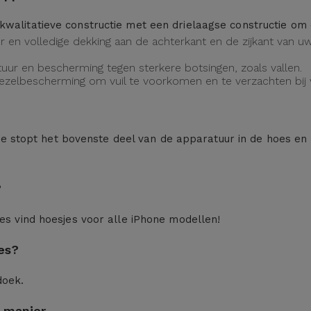
kwalitatieve constructie met een drielaagse constructie o
eur en volledige dekking aan de achterkant en de zijkant van
uur en bescherming tegen sterkere botsingen, zoals vallen.
vezelbescherming om vuil te voorkomen en te verzachten bij v
n: je stopt het bovenste deel van de apparatuur in de hoes en
?
ces
vind hoesjes voor alle iPhone modellen!
es?
doek.
 manier