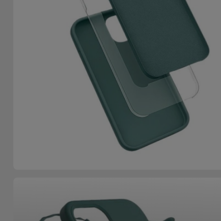
Fiets
Computer
Aaccessoires
iPad en
Tablet
Accessoires
Kids
Bekijk
alles