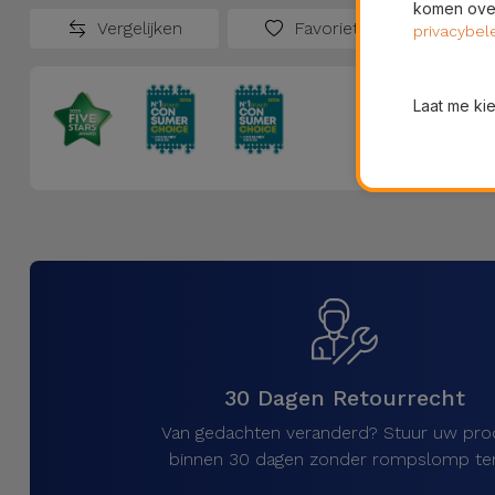
komen over
Vergelijken
Favorieten
privacybel
Laat me ki
30 Dagen Retourrecht
Van gedachten veranderd? Stuur uw pro
binnen 30 dagen zonder rompslomp ter