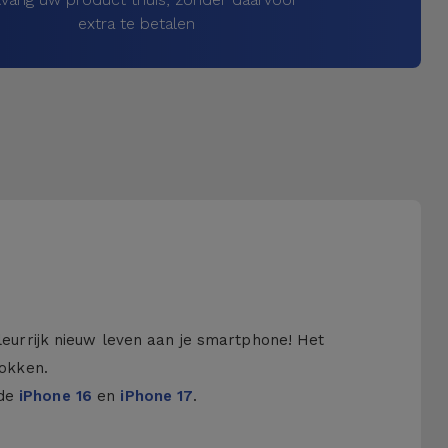
extra te betalen
kleurrijk nieuw leven aan je smartphone! Het
hokken.
 de
iPhone 16
en
iPhone 17
.