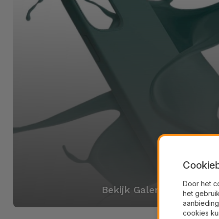
Cookieb
Door het c
Bekijk Galerij
het gebrui
aanbieding
cookies ku