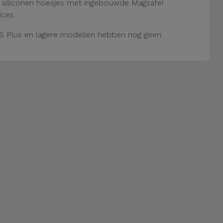
e siliconen hoesjes met ingebouwde Magsafe!
ices.
S Plus en lagere modellen hebben nog geen