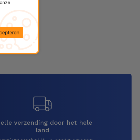
 onze
cepteren
elle verzending door het hele
land
vang uw product thuis, zonder daarvoor