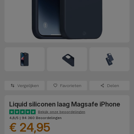
Refurbished
Adapters
Samsung
Apple
Watches
Hoezen en
Xiaomi
Schermbeschermers
Refurbished
Samsung
Huawei
Powerbanks
Refurbished
Oppo
Opladers
iMac
OnePlus
Hoofdtelefoons
Refurbished
Vergelijken
Favorieten
Delen
en
Consoles
Google
Luidsprekers
Liquid siliconen laag Magsafe iPhone
Bekijk
Dyson
Smartwatches
alles
Bekijk onze beoordelingen
4,8/5 | 94 360 Beoordelingen
en Bandjes
€ 24,95
TCL