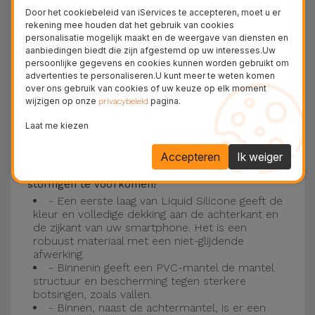
Deze laag is compatibel met de modellen
iPhone
Door het cookiebeleid van iServices te accepteren, moet u er
15
, 14, 13, 12 onder meer en het nieuwste model
rekening mee houden dat het gebruik van cookies
personalisatie mogelijk maakt en de weergave van diensten en
van de Apple, de
iPhone 16
en
iPhone 17
.
aanbiedingen biedt die zijn afgestemd op uw interesses.Uw
persoonlijke gegevens en cookies kunnen worden gebruikt om
Drie-laagse bescherming met de
advertenties te personaliseren.U kunt meer te weten komen
over ons gebruik van cookies of uw keuze op elk moment
siliconen kappen
wijzigen op onze
pagina.
privacybeleid
Onze iPhone siliconen hoesjes hebben een
Laat me kiezen
robuuste, kwalitatieve constructie met een
Accepteren
Ik weiger
drielaagse constructie om ongelukken en
storingen te voorkomen!
- Een eerste laag van Liquid Silicone geeft de
kleur en volledige dekking aan de achterkant en
de zijkant van uw smartphone. Het is een
robuust materiaal met een niet-glijdende
afwerking.
- Binnenin geeft een PVC-mantel de mantel
structuur en bescherming tegen sterkere
botsingen, zoals vallen.
- Binnen, naast de achtermantel, is er een