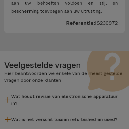
aan uw behoeften voldoen en stijl en
bescherming toevoegen aan uw uitrusting.
Referentie:
IS230972
Veelgestelde vragen
Hier beantwoorden we enkele van de meest gestelde
vragen door onze klanten
Wat houdt revisie van elektronische apparatuur
in?
Het reviseren omvat verschillende stappen zoals inspectie,
Wat is het verschil tussen refurbished en used?
reiniging, en niet te vergeten het repareren van elk defect
onderdeel. Het is belangrijk om te onthouden dat alle
De gereviseerde producten van iServices worden zorgvuldig