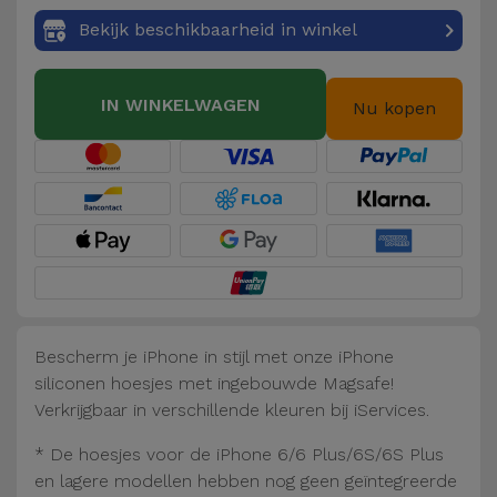
Fiets
Bekijk beschikbaarheid in winkel
Computer
Aaccessoires
IN WINKELWAGEN
Nu kopen
iPad en
Tablet
Accessoires
Kids
Bekijk
alles
Bescherm je iPhone in stijl met onze iPhone
siliconen hoesjes met ingebouwde Magsafe!
Verkrijgbaar in verschillende kleuren bij iServices.
* De hoesjes voor de iPhone 6/6 Plus/6S/6S Plus
en lagere modellen hebben nog geen geïntegreerde