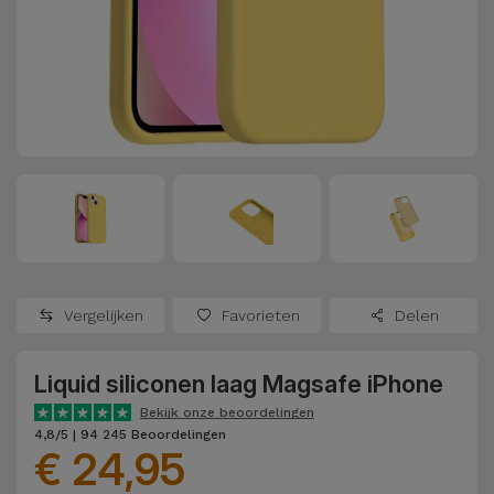
Refurbished
Adapters
Samsung
Apple
Watches
Hoezen en
Xiaomi
Schermbeschermers
Refurbished
Samsung
Huawei
Powerbanks
Refurbished
Oppo
Opladers
iMac
OnePlus
Hoofdtelefoons
Refurbished
Vergelijken
Favorieten
Delen
en
Consoles
Google
Luidsprekers
Liquid siliconen laag Magsafe iPhone
Bekijk
Dyson
Smartwatches
alles
Bekijk onze beoordelingen
4,8/5 | 94 245 Beoordelingen
en Bandjes
€ 24,95
TCL