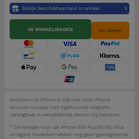
Fiets
Bekijk beschikbaarheid in winkel
Computer
Aaccessoires
IN WINKELWAGEN
Nu kopen
iPad en
Tablet
Accessoires
Kids
Bekijk
alles
Bescherm je iPhone in stijl met onze iPhone
siliconen hoesjes met ingebouwde Magsafe!
Verkrijgbaar in verschillende kleuren bij iServices.
* De hoesjes voor de iPhone 6/6 Plus/6S/6S Plus
en lagere modellen hebben nog geen geïntegreerde