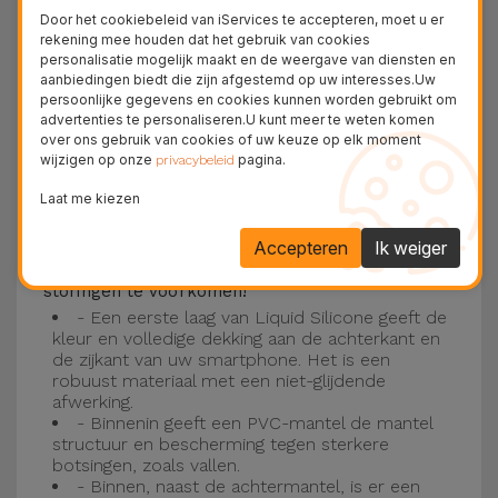
Deze laag is compatibel met de modellen
iPhone
Door het cookiebeleid van iServices te accepteren, moet u er
15
, 14, 13, 12 onder meer en het nieuwste model
rekening mee houden dat het gebruik van cookies
personalisatie mogelijk maakt en de weergave van diensten en
van de Apple, de
iPhone 16
en
iPhone 17
.
aanbiedingen biedt die zijn afgestemd op uw interesses.Uw
persoonlijke gegevens en cookies kunnen worden gebruikt om
Drie-laagse bescherming met de
advertenties te personaliseren.U kunt meer te weten komen
over ons gebruik van cookies of uw keuze op elk moment
siliconen kappen
wijzigen op onze
pagina.
privacybeleid
Onze iPhone siliconen hoesjes hebben een
Laat me kiezen
robuuste, kwalitatieve constructie met een
Accepteren
Ik weiger
drielaagse constructie om ongelukken en
storingen te voorkomen!
- Een eerste laag van Liquid Silicone geeft de
kleur en volledige dekking aan de achterkant en
de zijkant van uw smartphone. Het is een
robuust materiaal met een niet-glijdende
afwerking.
- Binnenin geeft een PVC-mantel de mantel
structuur en bescherming tegen sterkere
botsingen, zoals vallen.
- Binnen, naast de achtermantel, is er een