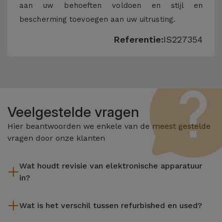
aan uw behoeften voldoen en stijl en
bescherming toevoegen aan uw uitrusting.
Referentie:
IS227354
Veelgestelde vragen
Hier beantwoorden we enkele van de meest gestelde
vragen door onze klanten
Wat houdt revisie van elektronische apparatuur
in?
Het reviseren omvat verschillende stappen zoals inspectie,
Wat is het verschil tussen refurbished en used?
reiniging, en niet te vergeten het repareren van elk defect
onderdeel. Het is belangrijk om te onthouden dat alle
De gereviseerde producten van iServices worden zorgvuldig