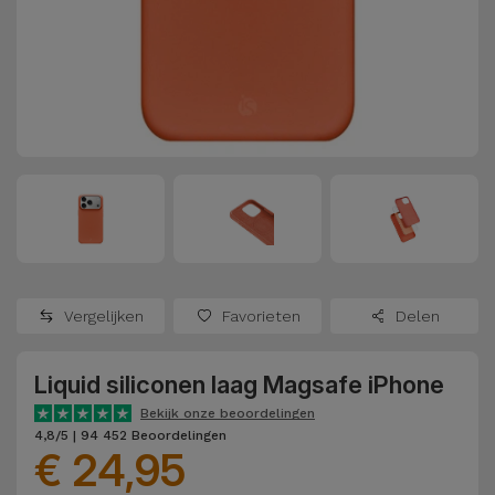
Refurbished
Adapters
Samsung
Apple
Watches
Hoezen en
Xiaomi
Schermbeschermers
Refurbished
Samsung
Huawei
Powerbanks
Refurbished
Oppo
Opladers
iMac
OnePlus
Hoofdtelefoons
Refurbished
Vergelijken
Favorieten
Delen
en
Consoles
Google
Luidsprekers
Liquid siliconen laag Magsafe iPhone
Bekijk
Dyson
Smartwatches
alles
Bekijk onze beoordelingen
4,8/5 | 94 452 Beoordelingen
en Bandjes
€ 24,95
TCL