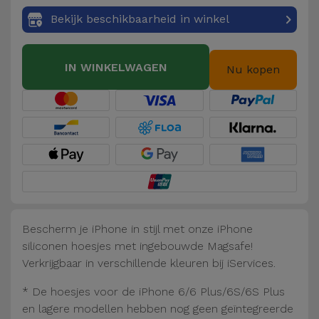
Fiets
Bekijk beschikbaarheid in winkel
Computer
Aaccessoires
IN WINKELWAGEN
Nu kopen
iPad en
Tablet
Accessoires
Kids
Bekijk
alles
Bescherm je iPhone in stijl met onze iPhone
siliconen hoesjes met ingebouwde Magsafe!
Verkrijgbaar in verschillende kleuren bij iServices.
* De hoesjes voor de iPhone 6/6 Plus/6S/6S Plus
en lagere modellen hebben nog geen geïntegreerde