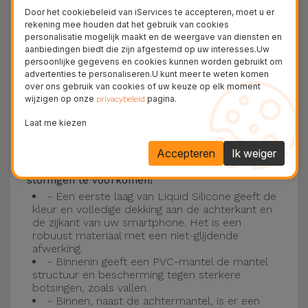
Deze laag is compatibel met de modellen
iPhone
Door het cookiebeleid van iServices te accepteren, moet u er
15
, 14, 13, 12 onder meer en het nieuwste model
rekening mee houden dat het gebruik van cookies
personalisatie mogelijk maakt en de weergave van diensten en
van de Apple, de
iPhone 16
en
iPhone 17
.
aanbiedingen biedt die zijn afgestemd op uw interesses.Uw
persoonlijke gegevens en cookies kunnen worden gebruikt om
Drie-laagse bescherming met de
advertenties te personaliseren.U kunt meer te weten komen
over ons gebruik van cookies of uw keuze op elk moment
siliconen kappen
wijzigen op onze
pagina.
privacybeleid
Onze iPhone siliconen hoesjes hebben een
Laat me kiezen
robuuste, kwalitatieve constructie met een
Accepteren
Ik weiger
drielaagse constructie om ongelukken en
storingen te voorkomen!
- Een eerste laag van Liquid Silicone geeft de
kleur en volledige dekking aan de achterkant en
de zijkant van uw smartphone. Het is een
robuust materiaal met een niet-glijdende
afwerking.
- Binnenin geeft een PVC-mantel de mantel
structuur en bescherming tegen sterkere
botsingen, zoals vallen.
- Binnen, naast de achtermantel, is er een