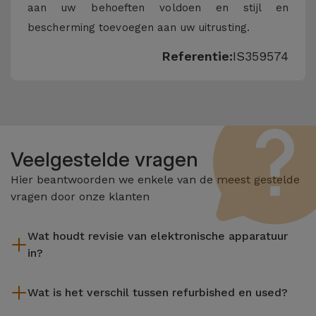
aan uw behoeften voldoen en stijl en
bescherming toevoegen aan uw uitrusting.
Referentie:
IS359574
Veelgestelde vragen
Hier beantwoorden we enkele van de meest gestelde
vragen door onze klanten
Wat houdt revisie van elektronische apparatuur
in?
Het reviseren omvat verschillende stappen zoals inspectie,
Wat is het verschil tussen refurbished en used?
reiniging, en niet te vergeten het repareren van elk defect
onderdeel. Het is belangrijk om te onthouden dat alle
De gereviseerde producten van iServices worden zorgvuldig