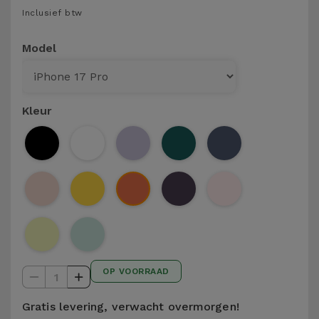
Telefoonketens
Inclusief btw
Andere
merken
Gadgets
Model
Bekijk
Hygiëne
alles
en Huis
Kleur
Portemonnees,
Tassen en
Koffers
Trackers
en
Accessoires
OP VOORRAAD
1
Mobiliteit,
Auto en
Gratis levering, verwacht overmorgen!