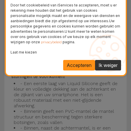
Deze laag is compatibel met de modellen
iPhone
Door het cookiebeleid van iServices te accepteren, moet u er
15
, 14, 13, 12 onder meer en het nieuwste model
rekening mee houden dat het gebruik van cookies
personalisatie mogelijk maakt en de weergave van diensten en
van de Apple, de
iPhone 16
en
iPhone 17
.
aanbiedingen biedt die zijn afgestemd op uw interesses.Uw
persoonlijke gegevens en cookies kunnen worden gebruikt om
Drie-laagse bescherming met de
advertenties te personaliseren.U kunt meer te weten komen
over ons gebruik van cookies of uw keuze op elk moment
siliconen kappen
wijzigen op onze
pagina.
privacybeleid
Onze iPhone siliconen hoesjes hebben een
Laat me kiezen
robuuste, kwalitatieve constructie met een
Accepteren
Ik weiger
drielaagse constructie om ongelukken en
storingen te voorkomen!
- Een eerste laag van Liquid Silicone geeft de
kleur en volledige dekking aan de achterkant en
de zijkant van uw smartphone. Het is een
robuust materiaal met een niet-glijdende
afwerking.
- Binnenin geeft een PVC-mantel de mantel
structuur en bescherming tegen sterkere
botsingen, zoals vallen.
- Binnen, naast de achtermantel, is er een