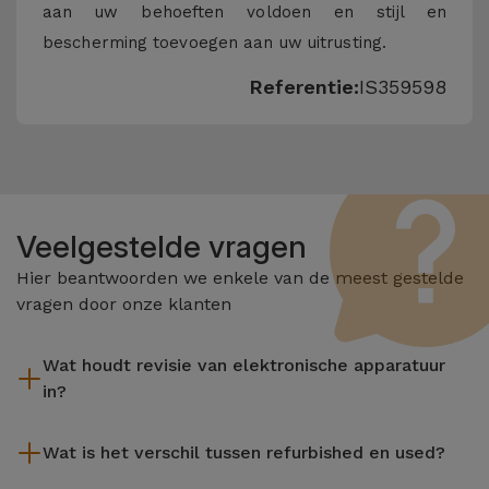
aan uw behoeften voldoen en stijl en
bescherming toevoegen aan uw uitrusting.
Referentie:
IS359598
Veelgestelde vragen
Hier beantwoorden we enkele van de meest gestelde
vragen door onze klanten
Wat houdt revisie van elektronische apparatuur
in?
Het reviseren omvat verschillende stappen zoals inspectie,
Wat is het verschil tussen refurbished en used?
reiniging, en niet te vergeten het repareren van elk defect
onderdeel. Het is belangrijk om te onthouden dat alle
De gereviseerde producten van iServices worden zorgvuldig