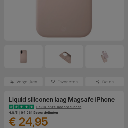
Refurbished
Adapters
Samsung
Apple
Watches
Hoezen en
Xiaomi
Schermbeschermers
Refurbished
Samsung
Huawei
Powerbanks
Refurbished
Oppo
Opladers
iMac
OnePlus
Hoofdtelefoons
Refurbished
Vergelijken
Favorieten
Delen
en
Consoles
Google
Luidsprekers
Liquid siliconen laag Magsafe iPhone
Bekijk
Dyson
Smartwatches
alles
Bekijk onze beoordelingen
4,8/5 | 94 261 Beoordelingen
en Bandjes
€ 24,95
TCL