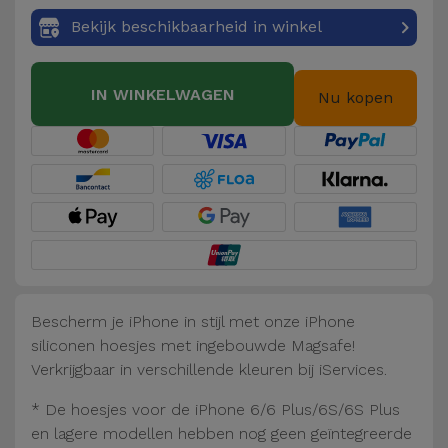
Fiets
Bekijk beschikbaarheid in winkel
Computer
Aaccessoires
IN WINKELWAGEN
Nu kopen
iPad en
Tablet
Accessoires
Kids
Bekijk
alles
Bescherm je iPhone in stijl met onze iPhone
siliconen hoesjes met ingebouwde Magsafe!
Verkrijgbaar in verschillende kleuren bij iServices.
* De hoesjes voor de iPhone 6/6 Plus/6S/6S Plus
en lagere modellen hebben nog geen geïntegreerde