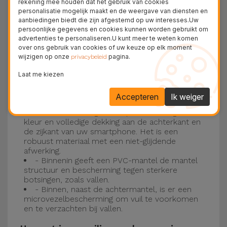
rekening mee houden dat het gebruik van cookies
personalisatie mogelijk maakt en de weergave van diensten en
Drie-laagse bescherming met de
aanbiedingen biedt die zijn afgestemd op uw interesses.Uw
persoonlijke gegevens en cookies kunnen worden gebruikt om
siliconen kappen
advertenties te personaliseren.U kunt meer te weten komen
over ons gebruik van cookies of uw keuze op elk moment
wijzigen op onze
pagina.
Onze iPhone siliconen hoesjes hebben een
privacybeleid
robuuste, kwalitatieve constructie met een
Laat me kiezen
drielaagse constructie om ongelukken en
Accepteren
Ik weiger
storingen te voorkomen!
- Een eerste laag van Liquid Silicone geeft de
kleur en volledige dekking aan de achterkant en
de zijkant van uw smartphone. Het is een
robuust materiaal met een niet-glijdende
afwerking.
- Binnenin geeft een PVC-mantel de mantel
structuur en bescherming tegen sterkere
botsingen, zoals vallen.
- Binnen, naast de achtermantel, is er een
microvezelbescherming om vuil te voorkomen
en te verzachten bij vallen.