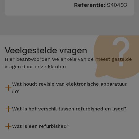
Referentie:
IS40493
Veelgestelde vragen
Hier beantwoorden we enkele van de meest gestelde
vragen door onze klanten
Wat houdt revisie van elektronische apparatuur
in?
Het reviseren omvat verschillende stappen zoals inspectie,
Wat is het verschil tussen refurbished en used?
reiniging, en niet te vergeten het repareren van elk defect
onderdeel. Het is belangrijk om te onthouden dat alle
De gereviseerde producten van iServices worden zorgvuldig
apparatuur die door Services wordt gereviseerd,
Wat is een refurbished?
getest en voorbereid door gespecialiseerde technici om hun
verschillende rigoureuze kwaliteits- en prestatietests
perfecte werking te garanderen. In tegenstelling tot een
Een refurbished product is een apparaat dat weinig of niet is
ondergaat voordat deze te koop wordt aangeboden.