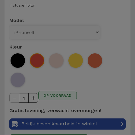
Telefoonketens
Inclusief btw
Andere
merken
Gadgets
Model
Bekijk
Hygiëne
alles
en Huis
Kleur
Portemonnees,
Tassen en
Koffers
Trackers
OP VOORRAAD
en
1
Accessoires
Gratis levering, verwacht overmorgen!
Mobiliteit,
Bekijk beschikbaarheid in winkel
Auto en