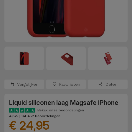
Refurbished
Adapters
Samsung
Apple
Watches
Hoezen en
Xiaomi
Schermbeschermers
Refurbished
Samsung
Huawei
Powerbanks
Refurbished
Oppo
Opladers
iMac
OnePlus
Hoofdtelefoons
Refurbished
Vergelijken
Favorieten
Delen
en
Consoles
Google
Luidsprekers
Liquid siliconen laag Magsafe iPhone
Bekijk
Dyson
Smartwatches
alles
Bekijk onze beoordelingen
4,8/5 | 94 452 Beoordelingen
en Bandjes
€ 24,95
TCL