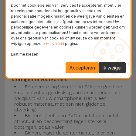
Deze laag is compatibel met de modellen
iPhone
Door het cookiebeleid van iServices te accepteren, moet u er
15
, 14, 13, 12 onder meer en het nieuwste model
rekening mee houden dat het gebruik van cookies
personalisatie mogelijk maakt en de weergave van diensten en
van de Apple, de
iPhone 16
en
iPhone 17
.
aanbiedingen biedt die zijn afgestemd op uw interesses.Uw
persoonlijke gegevens en cookies kunnen worden gebruikt om
Drie-laagse bescherming met de
advertenties te personaliseren.U kunt meer te weten komen
over ons gebruik van cookies of uw keuze op elk moment
siliconen kappen
wijzigen op onze
pagina.
privacybeleid
Onze iPhone siliconen hoesjes hebben een
Laat me kiezen
robuuste, kwalitatieve constructie met een
Accepteren
Ik weiger
drielaagse constructie om ongelukken en
storingen te voorkomen!
- Een eerste laag van Liquid Silicone geeft de
kleur en volledige dekking aan de achterkant en
de zijkant van uw smartphone. Het is een
robuust materiaal met een niet-glijdende
afwerking.
- Binnenin geeft een PVC-mantel de mantel
structuur en bescherming tegen sterkere
botsingen, zoals vallen.
- Binnen, naast de achtermantel, is er een