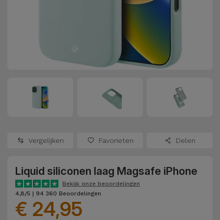
Refurbished
Adapters
Samsung
Apple
Watches
Hoezen en
Xiaomi
Schermbeschermers
Refurbished
Samsung
Huawei
Powerbanks
Refurbished
Oppo
Opladers
iMac
OnePlus
Hoofdtelefoons
Refurbished
Vergelijken
Favorieten
Delen
en
Consoles
Google
Luidsprekers
Liquid siliconen laag Magsafe iPhone
Bekijk
Dyson
Smartwatches
alles
Bekijk onze beoordelingen
4,8/5 | 94 360 Beoordelingen
en Bandjes
€ 24,95
TCL