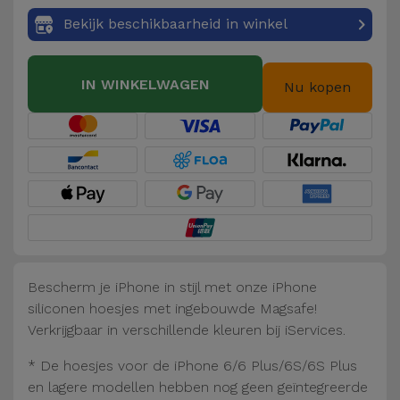
Fiets
Bekijk beschikbaarheid in winkel
Computer
Aaccessoires
IN WINKELWAGEN
Nu kopen
iPad en
Tablet
Accessoires
Kids
Bekijk
alles
Bescherm je iPhone in stijl met onze iPhone
siliconen hoesjes met ingebouwde Magsafe!
Verkrijgbaar in verschillende kleuren bij iServices.
* De hoesjes voor de iPhone 6/6 Plus/6S/6S Plus
en lagere modellen hebben nog geen geïntegreerde